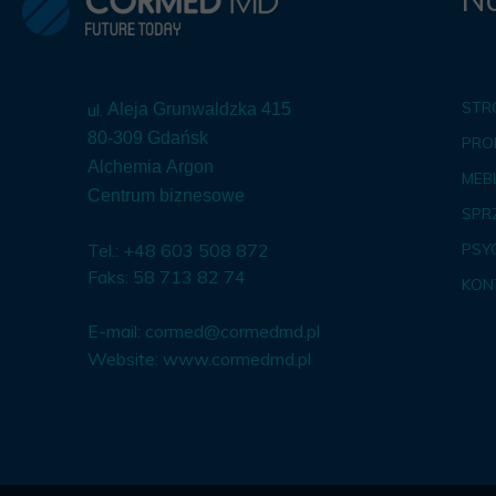
STR
ul.
Aleja Grunwaldzka 415
80-309 Gdańsk
PRO
Alchemia Argon
MEBL
Centrum biznesowe
SPR
Tel.: +48 603 508 872
PSY
Faks: 58 713 82 74
KON
E-mail:
cormed@cormedmd.pl
Website:
www.cormedmd.pl