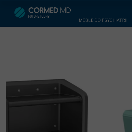
MEBLE DO PSYCHIATRII
SPRZĘT DO 
MEBLE DO PSYCHIATRII
ŁÓŻKA PSYCHIATRYCZNE
PASY UNIE
ŁÓŻKA PSYCHIATRYCZNE
ŁÓŻKA REHABILITACYJNE
TEKSTYLI
TAPCZAN Z METALOWYM 
MEBLE BEHAWIORALNE
TAPCZAN Z METALOWYM STELAŻEM
PIŻAMA P
ROLETY ANTYWANDALICZ
DOSTAWKA SZPITALNA
DOSTAWKA SZPITALNA
OCHRANIAC
KRZESŁA POLIPROPYLEN
STOŁY
KRZESŁA POLIPROPYLENOWE
KASK OCH
SZAFY UBRANIOWE
SZAFKI PRZYŁÓŻKOWE
STOŁY
MASKA PR
MEBLE PIANKOWE DO PSYC
SZAFY UBRANIOWE Z LAMINATU
BODYFIX 
DRZWI I OKNA DO PSYCHIA
MEBLE CORTECH
SZAFKI PRZYŁÓŻKOWE
KAMIZELK
OBUDOWA OCHRONNA TV
OSŁONA GRZEJNIKA
MEBLE WIĘZIENNE
ARMATUR