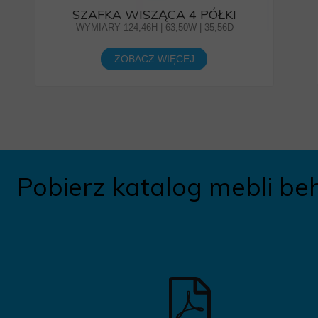
SZAFKA WISZĄCA 4 PÓŁKI
WYMIARY 124,46H | 63,50W | 35,56D
ZOBACZ WIĘCEJ
Pobierz katalog mebli be