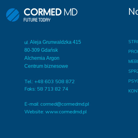
Na
STR
ul.
Aleja Grunwaldzka 415
80-309 Gdańsk
PRO
Alchemia Argon
MEBL
Centrum biznesowe
SPR
Tel.: +48 603 508 872
PSY
Faks: 58 713 82 74
KON
E-mail:
cormed@cormedmd.pl
Website:
www.cormedmd.pl