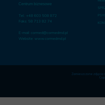
MEBL
Centrum biznesowe
SPR
Tel.: +48 603 508 872
PSY
Faks: 58 713 82 74
KON
E-mail:
cormed@cormedmd.pl
Website:
www.cormedmd.pl
Zamieszczone zdjęcia 
Cop