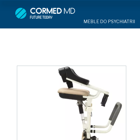
MEBLE DO PSYCHIATRII
SPRZĘT DO 
MEBLE DO PSYCHIATRII
ŁÓŻKA PSYCHIATRYCZNE
PASY UNIE
ŁÓŻKA PSYCHIATRYCZNE
ŁÓŻKA REHABILITACYJNE
TEKSTYLI
TAPCZAN Z METALOWYM 
MEBLE BEHAWIORALNE
TAPCZAN Z METALOWYM STELAŻEM
PIŻAMA P
ROLETY ANTYWANDALICZ
DOSTAWKA SZPITALNA
DOSTAWKA SZPITALNA
OCHRANIAC
KRZESŁA POLIPROPYLEN
STOŁY
KRZESŁA POLIPROPYLENOWE
KASK OCH
SZAFY UBRANIOWE
SZAFKI PRZYŁÓŻKOWE
STOŁY
MASKA PR
MEBLE PIANKOWE DO PSYC
SZAFY UBRANIOWE Z LAMINATU
BODYFIX 
DRZWI I OKNA DO PSYCHIA
MEBLE CORTECH
SZAFKI PRZYŁÓŻKOWE
KAMIZELK
OBUDOWA OCHRONNA TV
OSŁONA GRZEJNIKA
MEBLE WIĘZIENNE
ARMATUR