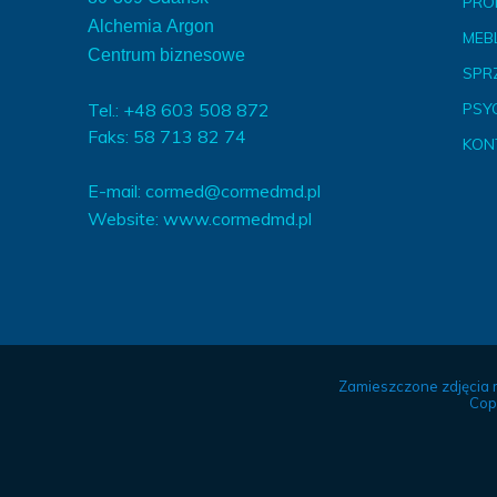
PRO
Alchemia Argon
MEBL
Centrum biznesowe
SPR
Tel.: +48 603 508 872
PSY
Faks: 58 713 82 74
KON
E-mail:
cormed@cormedmd.pl
Website:
www.cormedmd.pl
Zamieszczone zdjęcia 
Cop