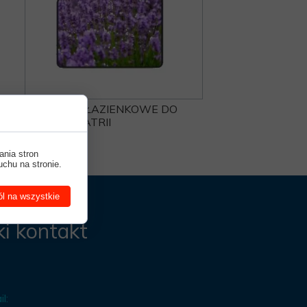
DRZWI ŁAZIENKOWE DO
PSYCHIATRII
ania stron
uchu na stronie.
l na wszystkie
i kontakt
l: