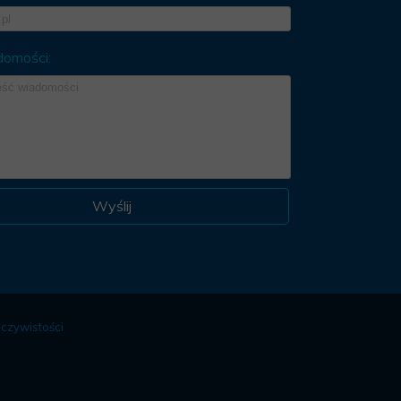
domości:
Wyślij
czywistości