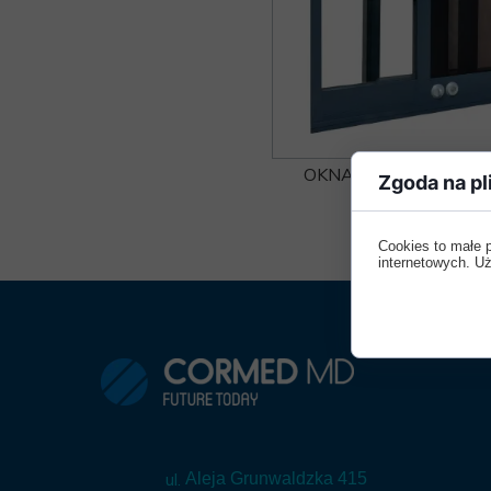
OKNA DO PSYCHIATRI
Zgoda na pl
DRZWI PSYCHIATRYC
Cookies to małe 
internetowych. Uż
ul.
Aleja Grunwaldzka 415