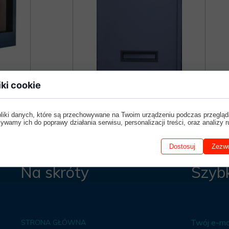
KLAPKI
PIŻAMA PSYCHIATRYCZNA
ARMATURA WANDALOODPORNA
BEZPIECZNE PRODUKTY
I
DRZWI DO PSYCHIATRII
iki cookie
ZN1E
DRZWI PSYCHIATRYCZN1E
pliki danych, które są przechowywane na Twoim urządzeniu podczas przegląd
ywamy ich do poprawy działania serwisu, personalizacji treści, oraz analizy r
Dostosuj
Zezwó
Na skróty
Szybk
Twój e-mai
STRONA GŁÓWNA