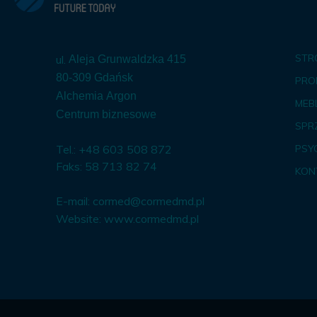
STR
ul.
Aleja Grunwaldzka 415
80-309 Gdańsk
PRO
Alchemia Argon
MEBL
Centrum biznesowe
SPR
Tel.: +48 603 508 872
PSY
Faks: 58 713 82 74
KON
E-mail:
cormed@cormedmd.pl
Website:
www.cormedmd.pl