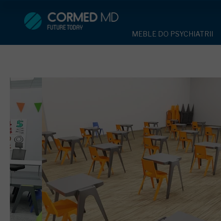
MEBLE DO PSYCHIATRII
SPRZĘT DO 
MEBLE DO PSYCHIATRII
ŁÓŻKA PSYCHIATRYCZNE
PASY UNIE
ŁÓŻKA PSYCHIATRYCZNE
ŁÓŻKA REHABILITACYJNE
TEKSTYLI
TAPCZAN Z METALOWYM 
MEBLE BEHAWIORALNE
TAPCZAN Z METALOWYM STELAŻEM
PIŻAMA P
ROLETY ANTYWANDALICZ
DOSTAWKA SZPITALNA
DOSTAWKA SZPITALNA
OCHRANIAC
KRZESŁA POLIPROPYLEN
STOŁY
KRZESŁA POLIPROPYLENOWE
KASK OCH
SZAFY UBRANIOWE
SZAFKI PRZYŁÓŻKOWE
STOŁY
MASKA PR
MEBLE PIANKOWE DO PSYC
SZAFY UBRANIOWE Z LAMINATU
BODYFIX 
DRZWI I OKNA DO PSYCHIA
MEBLE CORTECH
SZAFKI PRZYŁÓŻKOWE
KAMIZELK
OBUDOWA OCHRONNA TV
OSŁONA GRZEJNIKA
MEBLE WIĘZIENNE
ARMATUR