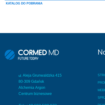
KATALOG DO POBRANIA
Na
STR
ul.
Aleja Grunwaldzka 415
80-309 Gdańsk
PRO
Alchemia Argon
MEBL
Centrum biznesowe
SPR