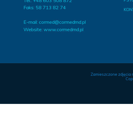
Tel.: +48 603 508 872
PSY
Faks: 58 713 82 74
KON
E-mail:
cormed@cormedmd.pl
Website:
www.cormedmd.pl
Zamieszczone zdjęcia 
Cop