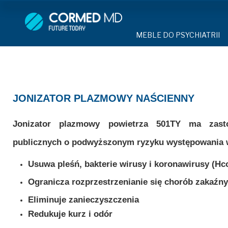
MEBLE DO PSYCHIATRII
SPRZĘT DO 
MEBLE DO PSYCHIATRII
ŁÓŻKA PSYCHIATRYCZNE
PASY UNIE
ŁÓŻKA PSYCHIATRYCZNE
ŁÓŻKA REHABILITACYJNE
TEKSTYLI
TAPCZAN Z METALOWYM 
MEBLE BEHAWIORALNE
TAPCZAN Z METALOWYM STELAŻEM
PIŻAMA P
ROLETY ANTYWANDALICZ
JONIZATOR PLAZMOWY NAŚCIENNY
DOSTAWKA SZPITALNA
DOSTAWKA SZPITALNA
OCHRANIAC
KRZESŁA POLIPROPYLEN
Jonizator plazmowy powietrza 501TY ma zast
STOŁY
KRZESŁA POLIPROPYLENOWE
KASK OCH
publicznych o podwyższonym ryzyku występowania wi
SZAFY UBRANIOWE
SZAFKI PRZYŁÓŻKOWE
STOŁY
MASKA PR
Usuwa pleśń, bakterie wirusy i koronawirusy (Hc
MEBLE PIANKOWE DO PSYC
SZAFY UBRANIOWE Z LAMINATU
BODYFIX 
DRZWI I OKNA DO PSYCHIA
Ogranicza rozprzestrzenianie się chorób zakaźny
MEBLE CORTECH
Eliminuje zanieczyszczenia
SZAFKI PRZYŁÓŻKOWE
KAMIZELK
OBUDOWA OCHRONNA TV
Redukuje kurz i odór
OSŁONA GRZEJNIKA
MEBLE WIĘZIENNE
ARMATUR