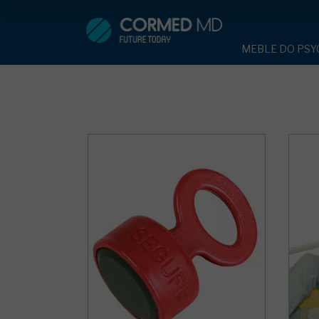
MEBLE DO PSYCHIATRII
SP
MEBLE DO PSYC
ŁÓŻKA PSYCHIATRYCZNE
ŁÓŻKA PSYCH
ŁÓŻKA REHABILITACYJNE
TAPCZAN Z 
MEBLE BEHA
TAPCZAN Z METALOWYM STELAŻ
ROLETY ANT
DOSTAWKA S
DOSTAWKA SZPITALNA
KRZESŁA PO
STOŁY
KRZESŁA POLIPROPYLENOWE
SZAFY UBRA
SZAFKI PRZY
STOŁY
MEBLE PIANKO
SZAFY UBRANIOWE Z LAMINATU
DRZWI I OKNA
MEBLE CORTE
SZAFKI PRZYŁÓŻKOWE
OBUDOWA OC
OSŁONA GRZE
MEBLE WIĘZIENNE