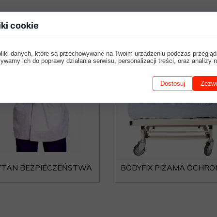
iki cookie
pliki danych, które są przechowywane na Twoim urządzeniu podczas przegląd
ywamy ich do poprawy działania serwisu, personalizacji treści, oraz analizy r
Dostosuj
Zezwó
FTAN BEZPIECZEŃSTWA
BODYFIX PIŻAMA OCHR