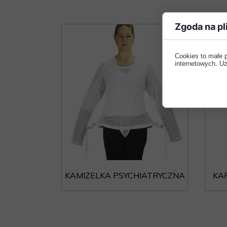
Zgoda na pl
Cookies to małe 
internetowych. Uż
KAMIZELKA PSYCHIATRYCZNA
KA