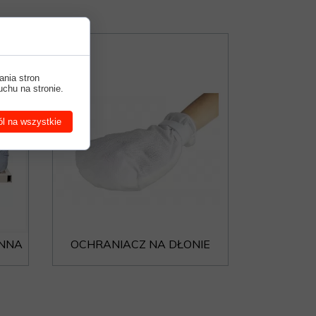
ania stron
uchu na stronie.
l na wszystkie
ONNA
OCHRANIACZ NA DŁONIE