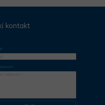
i kontakt
l:
domości: