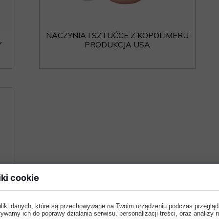
KLAPKI
PIŻAMA PSYCHIATRYCZNA
ARMATURA WANDALOODPORNA
NACZYNIA I SZTUĆCE Z KOPOLIMERU
BEZPIECZNE PRODUKTY
Y
PRODUKCJA USA
iki cookie
pliki danych, które są przechowywane na Twoim urządzeniu podczas przegląd
ywamy ich do poprawy działania serwisu, personalizacji treści, oraz analizy r