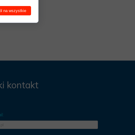
l na wszystkie
i kontakt
l: