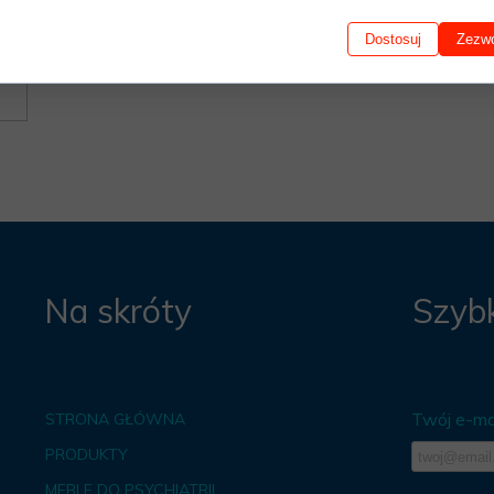
Dostosuj
Zezwó
Na skróty
Szybk
Twój e-mai
STRONA GŁÓWNA
PRODUKTY
MEBLE DO PSYCHIATRII