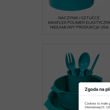
NACZYNIA I SZTUĆCE
MAXFLEX POLIMER ELASTYCZN
NIEŁAMLIWY PRODUKCJA USA
Zgoda na pl
Cookies to małe 
internetowych. Uż