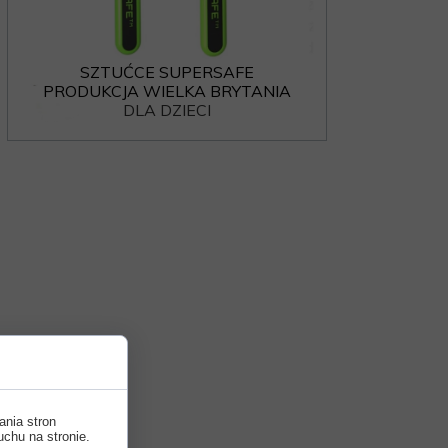
SZTUĆCE SUPERSAFE
PRODUKCJA WIELKA BRYTANIA
DLA DZIECI
ania stron
uchu na stronie.