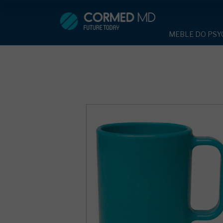
MEBLE DO PSYCHIATRII
SP
MEBLE DO PSYC
ŁÓŻKA PSYCHIATRYCZNE
ŁÓŻKA PSYCH
ŁÓŻKA REHABILITACYJNE
TAPCZAN Z 
MEBLE BEHA
TAPCZAN Z METALOWYM STELAŻ
ROLETY ANT
DOSTAWKA S
DOSTAWKA SZPITALNA
KRZESŁA PO
STOŁY
KRZESŁA POLIPROPYLENOWE
SZAFY UBRA
SZAFKI PRZY
STOŁY
MEBLE PIANKO
SZAFY UBRANIOWE Z LAMINATU
DRZWI I OKNA
MEBLE CORTE
SZAFKI PRZYŁÓŻKOWE
OBUDOWA OC
OSŁONA GRZE
MEBLE WIĘZIENNE