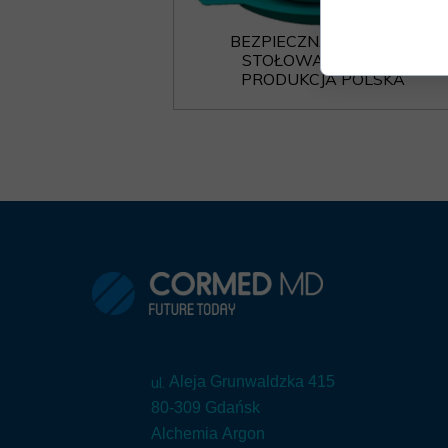
BEZPIECZNA ZASTAWA
STOŁOWA KOMPLET
PRODUKCJA POLSKA
ul.
Aleja Grunwaldzka 415
80-309 Gdańsk
Alchemia Argon