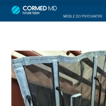
MEBLE DO PSYCHIATRII
SPRZĘT DO 
MEBLE DO PSYCHIATRII
ŁÓŻKA PSYCHIATRYCZNE
PASY UNIE
ŁÓŻKA PSYCHIATRYCZNE
ŁÓŻKA REHABILITACYJNE
TEKSTYLI
TAPCZAN Z METALOWYM 
MEBLE BEHAWIORALNE
TAPCZAN Z METALOWYM STELAŻEM
PIŻAMA P
ROLETY ANTYWANDALICZ
DOSTAWKA SZPITALNA
DOSTAWKA SZPITALNA
OCHRANIAC
KRZESŁA POLIPROPYLEN
STOŁY
KRZESŁA POLIPROPYLENOWE
KASK OCH
SZAFY UBRANIOWE
SZAFKI PRZYŁÓŻKOWE
STOŁY
MASKA PR
MEBLE PIANKOWE DO PSYC
SZAFY UBRANIOWE Z LAMINATU
BODYFIX 
DRZWI I OKNA DO PSYCHIA
MEBLE CORTECH
SZAFKI PRZYŁÓŻKOWE
KAMIZELK
OBUDOWA OCHRONNA TV
OSŁONA GRZEJNIKA
MEBLE WIĘZIENNE
ARMATUR