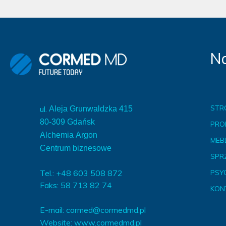
Na
STR
ul.
Aleja Grunwaldzka 415
80-309 Gdańsk
PRO
Alchemia Argon
MEBL
Centrum biznesowe
SPR
Tel.: +48 603 508 872
PSY
Faks: 58 713 82 74
KON
E-mail:
cormed@cormedmd.pl
Website:
www.cormedmd.pl