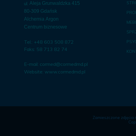
STR
ul.
Aleja Grunwaldzka 415
80-309 Gdańsk
PRO
Alchemia Argon
MEBL
Centrum biznesowe
SPR
Tel.: +48 603 508 872
PSY
Faks: 58 713 82 74
KON
E-mail:
cormed@cormedmd.pl
Website:
www.cormedmd.pl
Zamieszczone zdjęcia 
Cop