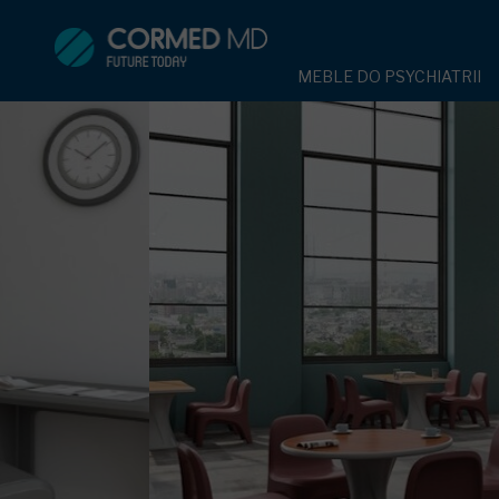
MEBLE DO PSYCHIATRII
SPRZĘT DO 
MEBLE DO PSYCHIATRII
ŁÓŻKA PSYCHIATRYCZNE
PASY UNIE
ŁÓŻKA PSYCHIATRYCZNE
ŁÓŻKA REHABILITACYJNE
TEKSTYLI
TAPCZAN Z METALOWYM 
MEBLE BEHAWIORALNE
TAPCZAN Z METALOWYM STELAŻEM
PIŻAMA P
ROLETY ANTYWANDALICZ
DOSTAWKA SZPITALNA
DOSTAWKA SZPITALNA
OCHRANIAC
KRZESŁA POLIPROPYLEN
STOŁY
KRZESŁA POLIPROPYLENOWE
KASK OCH
SZAFY UBRANIOWE
SZAFKI PRZYŁÓŻKOWE
STOŁY
MASKA PR
MEBLE PIANKOWE DO PSYC
SZAFY UBRANIOWE Z LAMINATU
BODYFIX 
DRZWI I OKNA DO PSYCHIA
MEBLE CORTECH
SZAFKI PRZYŁÓŻKOWE
KAMIZELK
OBUDOWA OCHRONNA TV
OSŁONA GRZEJNIKA
MEBLE WIĘZIENNE
ARMATUR