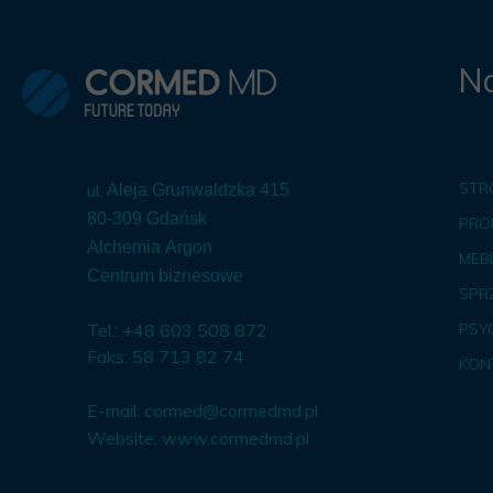
Na
STR
ul.
Aleja Grunwaldzka 415
80-309 Gdańsk
PRO
Alchemia Argon
MEBL
Centrum biznesowe
SPR
Tel.: +48 603 508 872
PSY
Faks: 58 713 82 74
KON
E-mail:
cormed@cormedmd.pl
Website:
www.cormedmd.pl