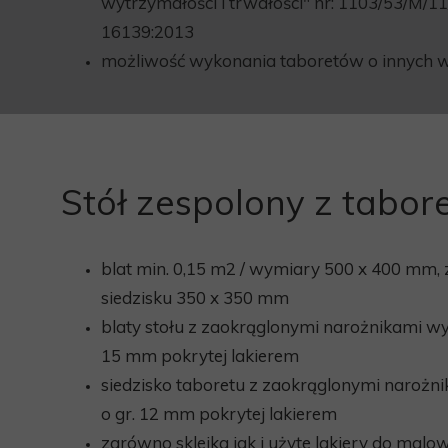
wytrzymałości i trwałości" nr: 1103/53/M/1
16139:2013
możliwość wykonania taboretów o innych 
Stół zespolony z tabore
blat min. 0,15 m2 / wymiary 500 x 400 mm, 
siedzisku 350 x 350 mm
blaty stołu z zaokrąglonymi narożnikami wy
15 mm pokrytej lakierem
siedzisko taboretu z zaokrąglonymi narożn
o gr. 12 mm pokrytej lakierem
zarówno sklejka jak i użyte lakiery do malo