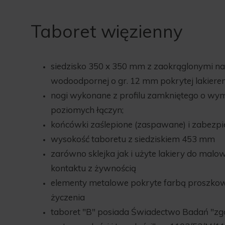
Taboret więzienny
siedzisko 350 x 350 mm z zaokrąglonymi na
wodoodpornej o gr. 12 mm pokrytej lakie
nogi wykonane z profilu zamkniętego o wym
poziomych łączyn;
końcówki zaślepione (zaspawane) i zabezp
wysokość taboretu z siedziskiem 453 mm
zarówno sklejka jak i użyte lakiery do malo
kontaktu z żywnością
elementy metalowe pokryte farbą proszkow
życzenia
taboret "B" posiada Świadectwo Badań "z