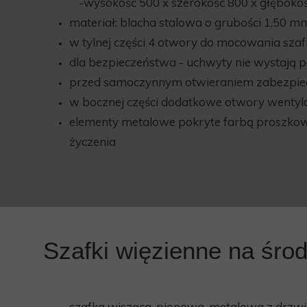
-wysokość 500 x szerokość 800 x głęboko
materiał: blacha stalowa o grubości 1,50 m
w tylnej części 4 otwory do mocowania szaf
dla bezpieczeństwa - uchwyty nie wystają 
przed samoczynnym otwieraniem zabezpie
w bocznej części dodatkowe otwory wentyl
elementy metalowe pokryte farbą proszkow
życzenia
Szafki więzienne na środk
szafka wisząca-pionowa, metalowa z drzwi