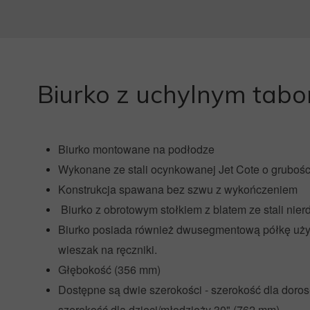
Biurko z uchylnym tab
Biurko montowane na podłodze
Wykonane ze stali ocynkowanej Jet Cote o grubośc
Konstrukcja spawana bez szwu z wykończeniem
Biurko z obrotowym stołkiem z blatem ze stali nier
Biurko posiada również dwusegmentową półkę uży
wieszak na ręczniki.
Głębokość (356 mm)
Dostępne są dwie szerokości - szerokość dla doros
szerokość dla dzieci/młodzieży 30" (762 mm).