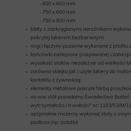
- 600 x 600 mm
- 750 x 600 mm
- 750 x 800 mm
blaty z zaokrąglonymi narożnikami wykona
pokrytej lakierem bezbarwnym;
nogi i łączyny poziome wykonane z profilu
końcówki zaślepione (zaspawane) i zabezp
wysokość stołów niezależnie od wielkości b
zarówno sklejka jak i użyte lakiery do mal
kontaktu z żywnością;
elementy metalowe pokryte farbą proszkow
na ww. stół posiadamy Świadectwo Badań
wytrzymałości i trwałości" nr: 1103/53/M/
opcjonalnie możemy wykonać stoły
o innym
podłoża (np. izolatki)