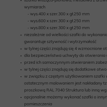
wymiarach
- wys.
400
x szer.
300
x gł.
250
mm
- wys.
600
x szer.
300
x gł.
250
mm
- wys.
800
x szer.
300
x gł.
250
mm
niezależnie od wielkości szafki do wykonan
gwarantuje sztywność i wytrzymałość
w tylnej części znajdują się 4 wzmocnione 
dla bezpieczeństwa uchwyty do otwierania s
przed ich samoczynnym otwieraniem zabe
w tylnej części znajdują się dodatkowe otwo
w związku z częstym użytkowaniem szafki
ostatecznym malowaniem jest nakładany tz
proszkową RAL 7040 Struktura lub inną wg
opcjonalnie możemy wykonać szafki
o inny
pomieszczenia