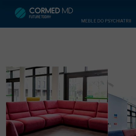
MEBLE DO PSYCHIATRII
SPRZĘT DO 
MEBLE DO PSYCHIATRII
ŁÓŻKA PSYCHIATRYCZNE
PASY UNIE
ŁÓŻKA PSYCHIATRYCZNE
ŁÓŻKA REHABILITACYJNE
TEKSTYLI
TAPCZAN Z METALOWYM 
MEBLE BEHAWIORALNE
TAPCZAN Z METALOWYM STELAŻEM
PIŻAMA P
ROLETY ANTYWANDALICZ
DOSTAWKA SZPITALNA
DOSTAWKA SZPITALNA
OCHRANIAC
KRZESŁA POLIPROPYLEN
STOŁY
KRZESŁA POLIPROPYLENOWE
KASK OCH
SZAFY UBRANIOWE
SZAFKI PRZYŁÓŻKOWE
STOŁY
MASKA PR
MEBLE PIANKOWE DO PSYC
SZAFY UBRANIOWE Z LAMINATU
BODYFIX 
DRZWI I OKNA DO PSYCHIA
MEBLE CORTECH
SZAFKI PRZYŁÓŻKOWE
KAMIZELK
OBUDOWA OCHRONNA TV
OSŁONA GRZEJNIKA
MEBLE WIĘZIENNE
ARMATUR