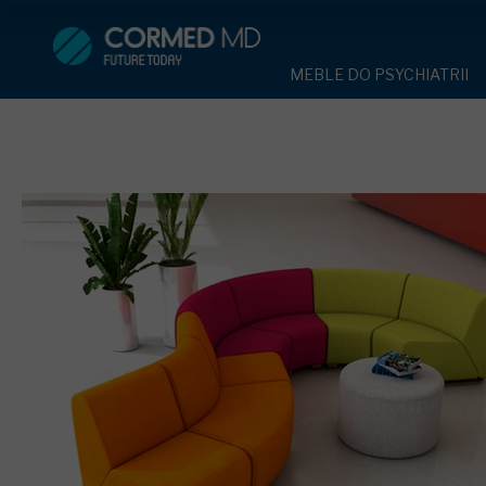
MEBLE DO PSYCHIATRII
SPRZĘT DO 
MEBLE DO PSYCHIATRII
ŁÓŻKA PSYCHIATRYCZNE
PASY UNIE
ŁÓŻKA PSYCHIATRYCZNE
ŁÓŻKA REHABILITACYJNE
TEKSTYLI
TAPCZAN Z METALOWYM 
MEBLE BEHAWIORALNE
TAPCZAN Z METALOWYM STELAŻEM
PIŻAMA P
ROLETY ANTYWANDALICZ
DOSTAWKA SZPITALNA
DOSTAWKA SZPITALNA
OCHRANIAC
KRZESŁA POLIPROPYLEN
STOŁY
KRZESŁA POLIPROPYLENOWE
KASK OCH
SZAFY UBRANIOWE
SZAFKI PRZYŁÓŻKOWE
STOŁY
MASKA PR
MEBLE PIANKOWE DO PSYC
SZAFY UBRANIOWE Z LAMINATU
BODYFIX 
DRZWI I OKNA DO PSYCHIA
MEBLE CORTECH
SZAFKI PRZYŁÓŻKOWE
KAMIZELK
OBUDOWA OCHRONNA TV
OSŁONA GRZEJNIKA
MEBLE WIĘZIENNE
ARMATUR