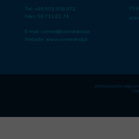
Tel.: +48 603 508 872
PSY
Faks: 58 713 82 74
KON
E-mail:
cormed@cormedmd.pl
Website:
www.cormedmd.pl
Zamieszczone zdjęcia 
Cop