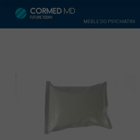
MEBLE DO PSYCHIATRII
SPRZĘT DO 
MEBLE DO PSYCHIATRII
ŁÓŻKA PSYCHIATRYCZNE
PASY UNIE
ŁÓŻKA PSYCHIATRYCZNE
ŁÓŻKA REHABILITACYJNE
TEKSTYLI
TAPCZAN Z METALOWYM 
MEBLE BEHAWIORALNE
TAPCZAN Z METALOWYM STELAŻEM
PIŻAMA P
ROLETY ANTYWANDALICZ
DOSTAWKA SZPITALNA
DOSTAWKA SZPITALNA
OCHRANIAC
KRZESŁA POLIPROPYLEN
STOŁY
KRZESŁA POLIPROPYLENOWE
KASK OCH
SZAFY UBRANIOWE
SZAFKI PRZYŁÓŻKOWE
STOŁY
MASKA PR
MEBLE PIANKOWE DO PSYC
SZAFY UBRANIOWE Z LAMINATU
BODYFIX 
DRZWI I OKNA DO PSYCHIA
MEBLE CORTECH
SZAFKI PRZYŁÓŻKOWE
KAMIZELK
OBUDOWA OCHRONNA TV
OSŁONA GRZEJNIKA
MEBLE WIĘZIENNE
ARMATUR