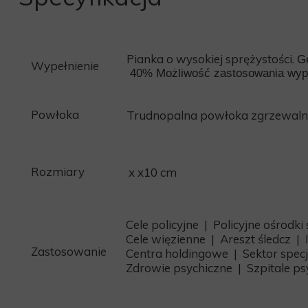
P
ianka o wysokiej sprężystości.
Gę
Wypełnienie
40% Możliwość zastosowania wypełn
Powłoka
Trudnopalna powłoka zgrzewalna. 
Rozmiary
x x10 cm
Cele policyjne | Policyjne ośrodki
Cele więzienne | Areszt śledcz | 
Zastosowanie
Centra holdingowe | Sektor specj
Zdrowie psychiczne | Szpitale ps