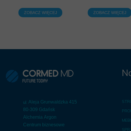
ZOBACZ WIĘCEJ
ZOBACZ WIĘCEJ
Na
STR
ul.
Aleja Grunwaldzka 415
80-309 Gdańsk
PRO
Alchemia Argon
MEBL
Centrum biznesowe
SPR