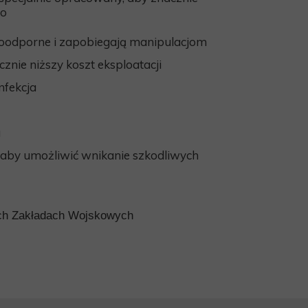
wo
odporne i zapobiegają manipulacjom
znie niższy koszt eksploatacji
nfekcja
a
 aby umożliwić wnikanie szkodliwych
ch Zakładach Wojskowych