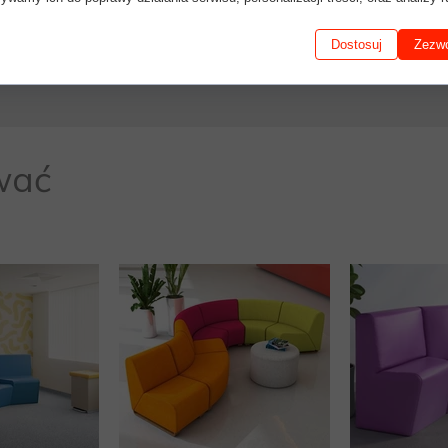
Dostosuj
Zezwó
wać