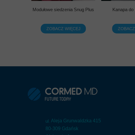
Modułowe siedzenia Snug Plus
Kanapa do 
ZOBACZ WIĘCEJ
ZOBACZ
ul.
Aleja Grunwaldzka 415
80-309 Gdańsk