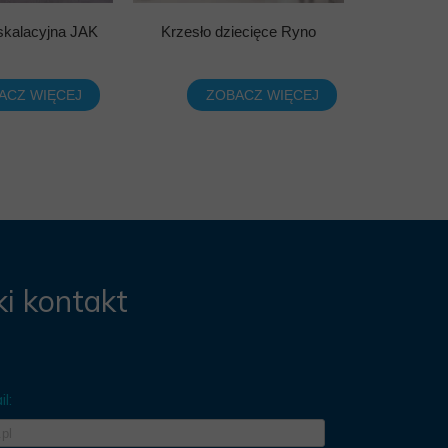
kalacyjna JAK
Krzesło dziecięce Ryno
ACZ WIĘCEJ
ZOBACZ WIĘCEJ
i kontakt
l: