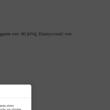
ąganie min. 90 [kPa], Elastyczność min:
ania stron
uchu na stronie.