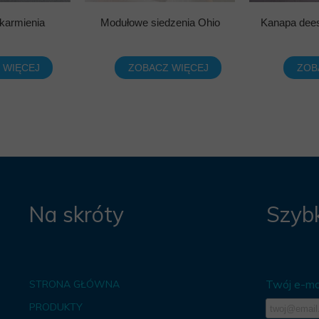
karmienia
Modułowe siedzenia Ohio
Kanapa dees
 WIĘCEJ
ZOBACZ WIĘCEJ
ZOB
Na skróty
Szybk
Twój e-mai
STRONA GŁÓWNA
PRODUKTY