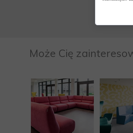
Może Cię zaintereso