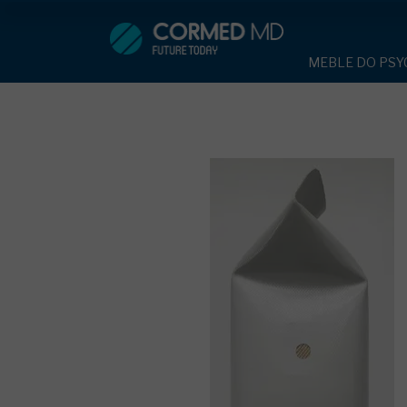
MEBLE DO PSYCHIATRII
SP
MEBLE DO PSYC
ŁÓŻKA PSYCHIATRYCZNE
ŁÓŻKA PSYCH
ŁÓŻKA REHABILITACYJNE
TAPCZAN Z 
MEBLE BEHA
TAPCZAN Z METALOWYM STELAŻ
ROLETY ANT
DOSTAWKA S
DOSTAWKA SZPITALNA
KRZESŁA PO
STOŁY
KRZESŁA POLIPROPYLENOWE
SZAFY UBRA
SZAFKI PRZY
STOŁY
MEBLE PIANKO
SZAFY UBRANIOWE Z LAMINATU
DRZWI I OKNA
MEBLE CORTE
SZAFKI PRZYŁÓŻKOWE
OBUDOWA OC
OSŁONA GRZE
MEBLE WIĘZIENNE