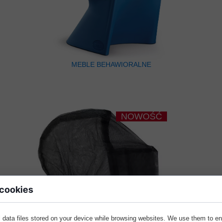
MEBLE BEHAWIORALNE
NOWOŚĆ
 cookies
 data files stored on your device while browsing websites. We use them to e