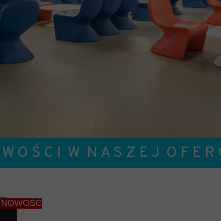
PIŻAMA PSYCHIATRYCZNA
ŁÓŻKA PSYCHIAT
FOTEL BEZPIECZEŃSTWA-cs
MODUŁOWE SIEDZ
BEZPIECZNE PRODUKTY
MODUŁOWE SIEDZ
ARMATURA
SIEDZISKO Z PIAN
 W O Ś C I W N A S Z E J O F E R C
NOWOŚĆ