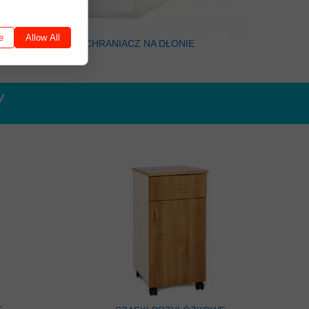
e
Allow All
OCHRANIACZ NA DŁONIE
Y