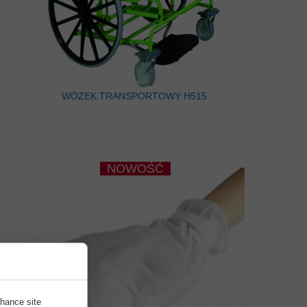
WÓZEK TRANSPORTOWY H515
NOWOŚĆ
nhance site