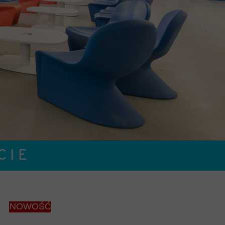
RYCZNE
MATERACE PRZECIWODLEŻYNOWE-cs
ENIA OHIO
ENIA SNUG PLUS
KI CASCADE PLUS
 I E
NOWOŚĆ