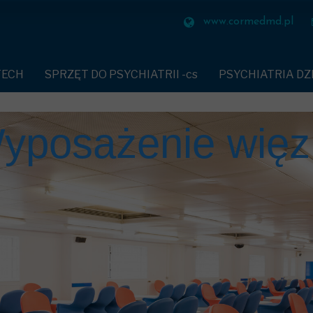
HIATRII -cs
PSYCHIATRIA DZIECIĘCA
ZAPALNICZK
www.cormedmd.pl
HAMIAJĄCE PACJENTA-cs
SEKTOR SZP
TECH
SPRZĘT DO PSYCHIATRII -cs
PSYCHIATRIA DZ
UDNOPALNE-cs
SEKTOR WIĘ
PASY UNIERUCHAMIAJĄCE PACJENTA-cs
POKOJE SENSORYC
IATRYCZNA-cs
SEKTOR LOT
ażenie więzi
POŚCIEL ZMYWALNA SLEEP ANGEL
KABINA AKUSTYC
A DŁONIE-cs
SEKTOR RAF
TEKSTYLIA TRUDNOPALNE-cs
PUFY BODEN-cs
BEZPIECZNA ZASTAWA STOŁOWA-cs
SOFA SEAL
NY-cs
SEKTOR PR
PANEL MULTIMEDIALNY
KANAPA DO KARM
W OPLUCIU-cs
SEKTOR RE
ZAPALNICZKI BEZOGNIOWE-cs
KANAPA DEESKLA
ONNA PIŻAMA-cs
BEZPIECZNY WIESZAK
KRZESŁO RYNO DL
BEZPIECZNE MASZYNKI
KRZESŁA POLIPR
YCHIATRYCZNA-cs
KLAPKI
STÓŁ EN CORE
CZEŃSTWA-cs