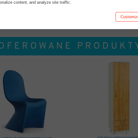
sonalize content, and analyze site traffic.
Customiz
MASKA PRZECIW OPLUCIU
O F E R O W A N E P R O D U K T 