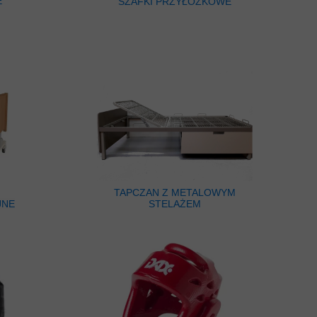
E
SZAFKI PRZYŁÓŻKOWE
TAPCZAN Z METALOWYM
JNE
STELAŻEM