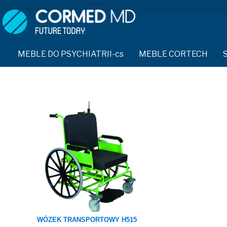
MEBLE DO PSYCHIATRII-cs
SPRZĘT DO PSYCHIATRII 
ŁÓŻKA PSYCHIATRYCZNE-cs
PASY UNIERUCHAMIAJĄCE 
MEBLE DO PSYCHIATRII-cs
MEBLE CORTECH
ŁÓŻKA REHABILITACYJNE-cs
TEKSTYLIA TRUDNOPALNE
ŁÓŻKA PSYCHIATRYCZNE-cs
TAPCZAN Z METALOWYM STELAŻEM-cs
PIŻAMA PSYCHIATRYCZNA
TAPCZAN Z METALOWYM STELAŻEM-cs
DOSTAWKA SZPITALNA-cs
OCHRANIACZ NA DŁONIE-c
DOSTAWKA SZPITALNA-cs
KRZESŁA POLIPROPYLENOWE-cs
KRZESŁA POLIPROPYLENOWE-cs
KASK OCHRONNY-cs
STOŁY-cs
STOŁY-cs
MASKA PRZECIW OPLUCIU
SZAFY UBRANIOWE
SZAFY UBRANIOWE Z LAMINATU-cs
BODYFIX OCHRONNA PIŻA
SZAFKI PRZYŁÓŻKOWE-cs
MEBLE PIANKOWE FEEK
SZAFKI PRZYŁÓŻKOWE-cs
KAMIZELKA PSYCHIATRYC
MEBLE BEHAWIORALNE-cs
WÓZEK TRANSPORTOWY H515
MEBLE BEHAWIORALNE-cs
FOTEL BEZPIECZEŃSTWA-