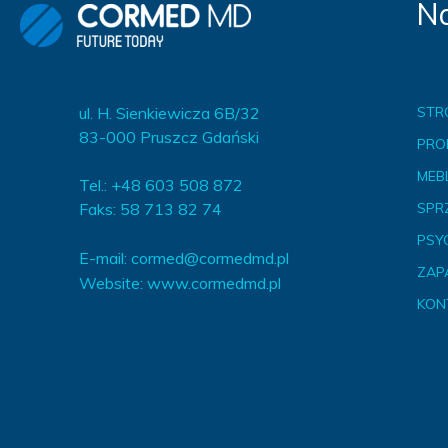
Na
ul. H. Sienkiewicza 6B/32
STR
83-000 Pruszcz Gdański
PRO
MEBL
Tel.: +48 603 508 872
Faks: 58 713 82 74
SPR
PSY
E-mail:
cormed@cormedmd.pl
ZAP
Website:
www.cormedmd.pl
KON