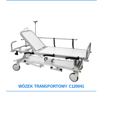
MEBLE WIĘZIENNE-cs
MEBLE WIĘZIENNE-cs
ARMATURA
OBUDOWA OCHRONNA TV
OSŁONA GRZEJNIKA
WÓZEK TRANSPORTOWY C120041