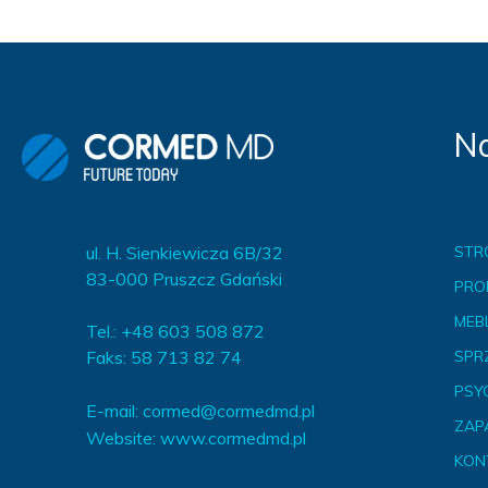
Na
ul. H. Sienkiewicza 6B/32
STR
83-000 Pruszcz Gdański
PRO
MEBL
Tel.: +48 603 508 872
Faks: 58 713 82 74
SPR
PSY
E-mail:
cormed@cormedmd.pl
ZAP
Website:
www.cormedmd.pl
KON