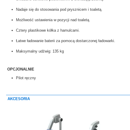
MEBLE WIĘZIENNE-cs
Nadaje się do stosowania pod prysznicem i toaletą.
MEBLE WIĘZIENNE-cs
ARMATURA
OBUDOWA OCHRONNA TV
Możliwość ustawienia w pozycji nad toaletą.
OSŁONA GRZEJNIKA
Cztery plastikowe kółka z hamulcami.
Łatwe ładowanie baterii za pomocą dostarczonej ładowarki.
Maksymalny udźwig: 135 kg
OPCJONALNIE
Pilot ręczny
AKCESORIA