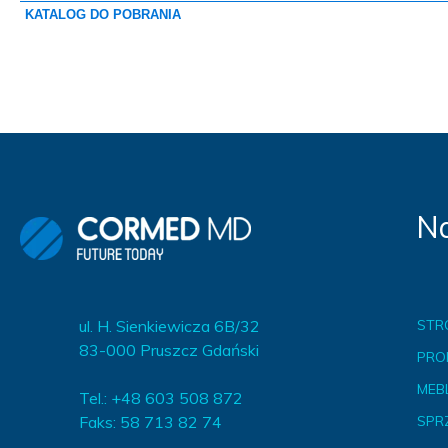
KATALOG DO POBRANIA
Na
ul. H. Sienkiewicza 6B/32
STR
83-000 Pruszcz Gdański
PRO
MEBL
Tel.: +48 603 508 872
Faks: 58 713 82 74
SPR