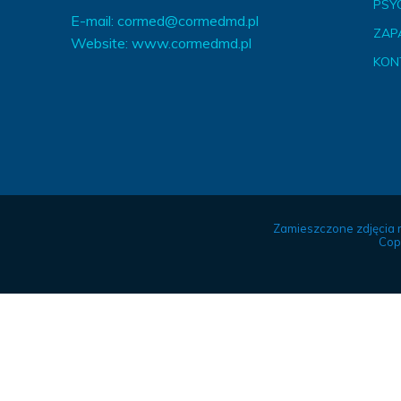
PSY
E-mail:
cormed@cormedmd.pl
ZAP
Website:
www.cormedmd.pl
KON
Zamieszczone zdjęcia 
Cop