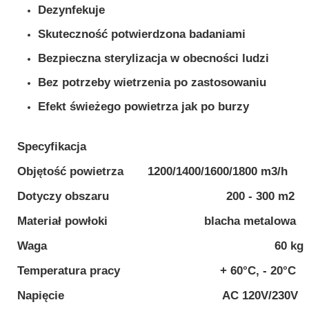
Dezynfekuje
MEBLE WIĘZIENNE-cs
MEBLE WIĘZIENNE-cs
ARMATURA
Skuteczność potwierdzona badaniami
OBUDOWA OCHRONNA TV
Bezpieczna sterylizacja w obecności ludzi
OSŁONA GRZEJNIKA
Bez potrzeby wietrzenia po zastosowaniu
Efekt świeżego powietrza jak po burzy
Specyfikacja
Objętość powietrza 1200/1400/1600/1800 m3/h
Dotyczy obszaru 200 - 300 m2
Materiał powłoki blacha metalowa
Waga 60 kg
Temperatura pracy + 60°C, - 20°C
Napięcie AC 120V/230V