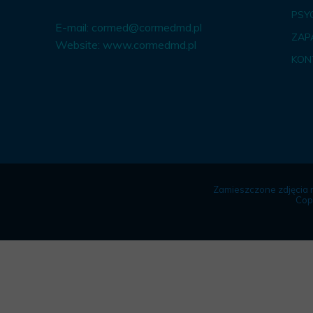
PSY
E-mail:
cormed@cormedmd.pl
ZAP
Website:
www.cormedmd.pl
KON
Zamieszczone zdjęcia 
Cop