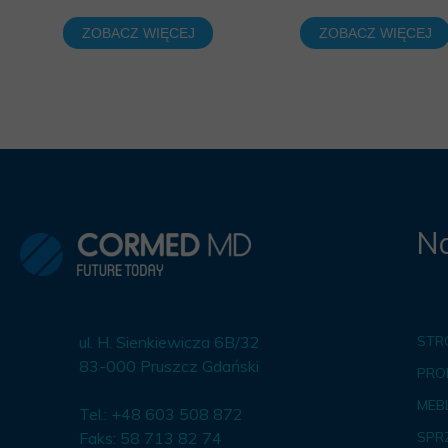
ZOBACZ WIĘCEJ
ZOBACZ WIĘCEJ
Na
ul. H. Sienkiewicza 6B/32
STR
83-000 Pruszcz Gdański
PRO
MEBL
Tel.: +48 603 508 872
Faks: 58 713 82 74
SPR