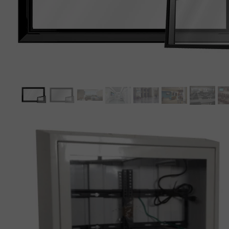
MEBLE WIĘZIENNE-cs
MEBLE WIĘZIENNE-cs
ARMATURA
OBUDOWA OCHRONNA TV
OSŁONA GRZEJNIKA