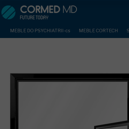
MEBLE DO PSYCHIATRII-cs
SPRZĘT DO PSYCHIATRII 
ŁÓŻKA PSYCHIATRYCZNE-cs
PASY UNIERUCHAMIAJĄCE 
MEBLE DO PSYCHIATRII-cs
MEBLE CORTECH
ŁÓŻKA REHABILITACYJNE-cs
TEKSTYLIA TRUDNOPALNE
ŁÓŻKA PSYCHIATRYCZNE-cs
TAPCZAN Z METALOWYM STELAŻEM-cs
PIŻAMA PSYCHIATRYCZNA
TAPCZAN Z METALOWYM STELAŻEM-cs
DOSTAWKA SZPITALNA-cs
OCHRANIACZ NA DŁONIE-c
DOSTAWKA SZPITALNA-cs
KRZESŁA POLIPROPYLENOWE-cs
KRZESŁA POLIPROPYLENOWE-cs
KASK OCHRONNY-cs
STOŁY-cs
STOŁY-cs
MASKA PRZECIW OPLUCIU
SZAFY UBRANIOWE
SZAFY UBRANIOWE Z LAMINATU-cs
BODYFIX OCHRONNA PIŻA
SZAFKI PRZYŁÓŻKOWE-cs
MEBLE PIANKOWE FEEK
SZAFKI PRZYŁÓŻKOWE-cs
KAMIZELKA PSYCHIATRYC
MEBLE BEHAWIORALNE-cs
MEBLE BEHAWIORALNE-cs
FOTEL BEZPIECZEŃSTWA-