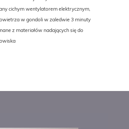
MATERACE PRZECIWODLEŻYNOWE-cs
RYCZNE
ilany cichym wentylatorem elektrycznym,
ENIA OHIO
owietrza w gondoli w zaledwie 3 minuty
ENIA SNUG PLUS
nane z materiałów nadających się do
KI CASCADE PLUS
dowiska