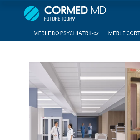
MEBLE DO PSYCHIATRII-cs
SPRZĘT DO PSYC
ŁÓŻKA PSYCHIATRYCZNE-cs
PASY UNIERUC
MEBLE DO PSYCHIATRII-cs
MEBLE COR
ŁÓŻKA REHABILITACYJNE-cs
TEKSTYLIA TR
ŁÓŻKA PSYCHIATRYCZNE-cs
TAPCZAN Z METALOWYM STELAŻEM-cs
PIŻAMA PSYCH
TAPCZAN Z METALOWYM STELAŻEM-cs
DOSTAWKA SZPITALNA-cs
OCHRANIACZ N
DOSTAWKA SZPITALNA-cs
KRZESŁA POLIPROPYLENOWE-cs
KRZESŁA POLIPROPYLENOWE-cs
KASK OCHRON
STOŁY-cs
STOŁY-cs
MASKA PRZECI
SZAFY UBRANIOWE
SZAFY UBRANIOWE Z LAMINATU-cs
BODYFIX OCHR
SZAFKI PRZYŁÓŻKOWE-cs
MEBLE PIANKOWE FEEK
SZAFKI PRZYŁÓŻKOWE-cs
KAMIZELKA PS
MEBLE BEHAWIORALNE-cs
MEBLE BEHAWIORALNE-cs
FOTEL BEZPIE