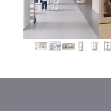
MEBLE WIĘZIENNE-cs
MEBLE WIĘZIENNE-cs
ARMATURA
OBUDOWA OCHRONNA TV
OSŁONA GRZEJNIKA