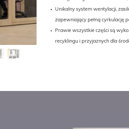
PIŻAMA PSYCHIATRYCZNA
ŁÓŻKA PSYCHIAT
Unikalny system wentylacji, zas
FOTEL BEZPIECZEŃSTWA-cs
MODUŁOWE SIEDZ
zapewniający pełną cyrkulację p
BEZPIECZNE PRODUKTY
MODUŁOWE SIEDZ
Prawie wszystkie części są wyko
ARMATURA
SIEDZISKO Z PIAN
recyklingu i przyjaznych dla śro