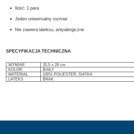
FOTEL BEZPIECZEŃSTWA-
MEBLE WIĘZIENNE-cs
Ilość: 1 para
MEBLE WIĘZIENNE-cs
ARMATURA
OBUDOWA OCHRONNA TV
Jeden uniwersalny rozmiar
OSŁONA GRZEJNIKA
Nie zawiera lateksu, antyalergiczne
SPECYFIKACJA TECHNICZNA
WYMIAR
20,5 x 28 cm
KOLOR
BIAŁY
MATERIAŁ
100% POLIESTER, SIATKA
LATEKS
BRAK