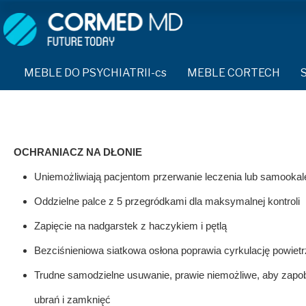
MEBLE DO PSYCHIATRII-cs
SPRZĘT DO PSYCHIATRII 
ŁÓŻKA PSYCHIATRYCZNE-cs
PASY UNIERUCHAMIAJĄCE 
MEBLE DO PSYCHIATRII-cs
MEBLE CORTECH
ŁÓŻKA REHABILITACYJNE-cs
TEKSTYLIA TRUDNOPALNE
ŁÓŻKA PSYCHIATRYCZNE-cs
TAPCZAN Z METALOWYM STELAŻEM-cs
PIŻAMA PSYCHIATRYCZNA
TAPCZAN Z METALOWYM STELAŻEM-cs
DOSTAWKA SZPITALNA-cs
DOSTAWKA SZPITALNA-cs
OCHRANIACZ NA DŁONIE-c
OCHRANIACZ NA DŁONIE
KRZESŁA POLIPROPYLENOWE-cs
Uniemożliwiają pacjentom przerwanie leczenia lub samookal
KRZESŁA POLIPROPYLENOWE-cs
KASK OCHRONNY-cs
STOŁY-cs
Oddzielne palce z 5 przegródkami dla maksymalnej kontroli
STOŁY-cs
MASKA PRZECIW OPLUCIU
SZAFY UBRANIOWE
Zapięcie na nadgarstek z haczykiem i pętlą
SZAFY UBRANIOWE Z LAMINATU-cs
SZAFKI PRZYŁÓŻKOWE-cs
BODYFIX OCHRONNA PIŻA
Bezciśnieniowa siatkowa osłona poprawia cyrkulację powietr
MEBLE PIANKOWE FEEK
SZAFKI PRZYŁÓŻKOWE-cs
Trudne samodzielne usuwanie, prawie niemożliwe, aby zapo
KAMIZELKA PSYCHIATRYC
MEBLE BEHAWIORALNE-cs
ubrań i zamknięć
MEBLE BEHAWIORALNE-cs