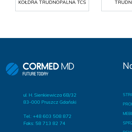
KOŁDRA TRUDNOPALNA TCS
TRUDN
Na
ul. H. Sienkiewicza 6B/32
STR
83-000 Pruszcz Gdański
PRO
MEBL
Tel.: +48 603 508 872
Faks: 58 713 82 74
SPR