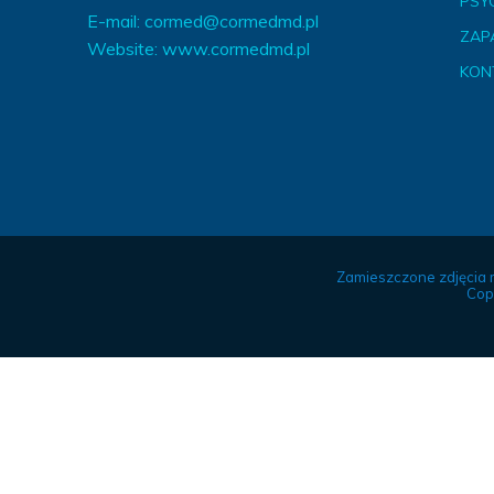
PSY
E-mail:
cormed@cormedmd.pl
ZAP
Website:
www.cormedmd.pl
KON
Zamieszczone zdjęcia 
Cop