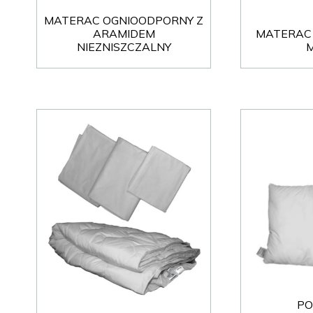
FOTEL BEZPIECZEŃSTWA-
MEBLE WIĘZIENNE-cs
MATERAC OGNIOODPORNY Z
MEBLE WIĘZIENNE-cs
ARAMIDEM
MATERAC
ARMATURA
OBUDOWA OCHRONNA TV
NIEZNISZCZALNY
OSŁONA GRZEJNIKA
PO