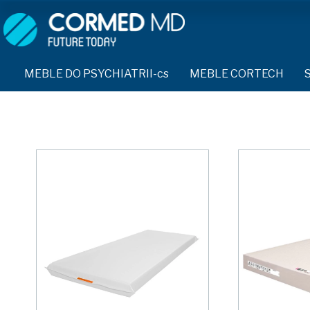
MEBLE DO PSYCHIATRII-cs
SPRZĘT DO PSYCHIATRII 
ŁÓŻKA PSYCHIATRYCZNE-cs
PASY UNIERUCHAMIAJĄCE 
MEBLE DO PSYCHIATRII-cs
MEBLE CORTECH
ŁÓŻKA REHABILITACYJNE-cs
TEKSTYLIA TRUDNOPALNE
ŁÓŻKA PSYCHIATRYCZNE-cs
TAPCZAN Z METALOWYM STELAŻEM-cs
PIŻAMA PSYCHIATRYCZNA
TAPCZAN Z METALOWYM STELAŻEM-cs
DOSTAWKA SZPITALNA-cs
DOSTAWKA SZPITALNA-cs
OCHRANIACZ NA DŁONIE-c
KRZESŁA POLIPROPYLENOWE-cs
KRZESŁA POLIPROPYLENOWE-cs
KASK OCHRONNY-cs
STOŁY-cs
STOŁY-cs
MASKA PRZECIW OPLUCIU
SZAFY UBRANIOWE
SZAFY UBRANIOWE Z LAMINATU-cs
SZAFKI PRZYŁÓŻKOWE-cs
BODYFIX OCHRONNA PIŻA
MEBLE PIANKOWE FEEK
SZAFKI PRZYŁÓŻKOWE-cs
KAMIZELKA PSYCHIATRYC
MEBLE BEHAWIORALNE-cs
MEBLE BEHAWIORALNE-cs