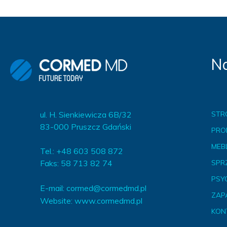
MEBLE WIĘZIENNE-cs
MEBLE WIĘZIENNE-cs
ARMATURA
OBUDOWA OCHRONNA TV
OSŁONA GRZEJNIKA
Na
ul. H. Sienkiewicza 6B/32
STR
83-000 Pruszcz Gdański
PRO
MEBL
Tel.: +48 603 508 872
Faks: 58 713 82 74
SPR
PSY
E-mail:
cormed@cormedmd.pl
ZAP
Website:
www.cormedmd.pl
KON