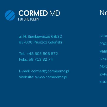
Na
ul. H. Sienkiewicza 6B/32
STR
83-000 Pruszcz Gdański
PRO
MEBL
Tel.: +48 603 508 872
Faks: 58 713 82 74
SPR
PSY
E-mail:
cormed@cormedmd.pl
ZAP
Website:
www.cormedmd.pl
KON