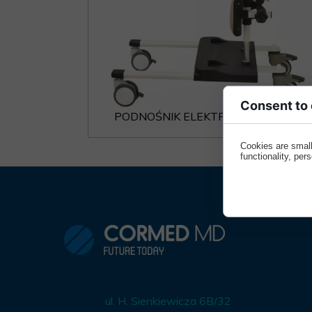
MEBLE WIĘZIENNE-cs
MEBLE WIĘZIENNE-cs
ARMATURA
OBUDOWA OCHRONNA TV
OSŁONA GRZEJNIKA
Consent to
PODNOŚNIK ELEKTRYCZNY LUCJAN
Cookies are small
functionality, per
ul. H. Sienkiewicza 6B/32