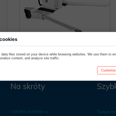
PIŻAMA PSYCHIATRYCZNA
ŁÓŻKA PSYCHIAT
FOTEL BEZPIECZEŃSTWA-cs
MODUŁOWE SIEDZ
BEZPIECZNE PRODUKTY
MODUŁOWE SIEDZ
ARMATURA
SIEDZISKO Z PIAN
 cookies
PODNOŚNIK ELEKTRYCZNY TRANSIT
 data files stored on your device while browsing websites. We use them to e
sonalize content, and analyze site traffic.
Customiz
Na skróty
Szybk
Twój e-mai
STRONA GŁÓWNA-cs