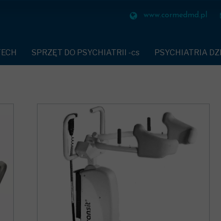
HIATRII -cs
PSYCHIATRIA DZIECIĘCA
ZAPALNICZK
www.cormedmd.pl
HAMIAJĄCE PACJENTA-cs
SEKTOR SZP
TECH
SPRZĘT DO PSYCHIATRII -cs
PSYCHIATRIA DZ
UDNOPALNE-cs
SEKTOR WIĘ
PASY UNIERUCHAMIAJĄCE PACJENTA-cs
POKOJE SENSORYC
IATRYCZNA-cs
SEKTOR LOT
POŚCIEL ZMYWALNA SLEEP ANGEL
KABINA AKUSTYC
A DŁONIE-cs
SEKTOR RAF
TEKSTYLIA TRUDNOPALNE-cs
PUFY BODEN-cs
BEZPIECZNA ZASTAWA STOŁOWA-cs
SOFA SEAL
NY-cs
SEKTOR PR
PANEL MULTIMEDIALNY
KANAPA DO KARM
W OPLUCIU-cs
SEKTOR RE
ZAPALNICZKI BEZOGNIOWE-cs
KANAPA DEESKLA
ONNA PIŻAMA-cs
BEZPIECZNY WIESZAK
KRZESŁO RYNO DL
BEZPIECZNE MASZYNKI
KRZESŁA POLIPR
YCHIATRYCZNA-cs
KLAPKI
STÓŁ EN CORE
CZEŃSTWA-cs