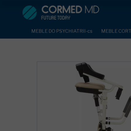
MEBLE DO PSYCHIATRII-cs
SPRZĘT DO PSYC
ŁÓŻKA PSYCHIATRYCZNE-cs
PASY UNIERUC
MEBLE DO PSYCHIATRII-cs
MEBLE COR
ŁÓŻKA REHABILITACYJNE-cs
TEKSTYLIA TR
ŁÓŻKA PSYCHIATRYCZNE-cs
TAPCZAN Z METALOWYM STELAŻEM-cs
PIŻAMA PSYCH
TAPCZAN Z METALOWYM STELAŻEM-cs
DOSTAWKA SZPITALNA-cs
OCHRANIACZ N
DOSTAWKA SZPITALNA-cs
KRZESŁA POLIPROPYLENOWE-cs
KRZESŁA POLIPROPYLENOWE-cs
KASK OCHRON
STOŁY-cs
STOŁY-cs
MASKA PRZECI
SZAFY UBRANIOWE
SZAFY UBRANIOWE Z LAMINATU-cs
BODYFIX OCHR
SZAFKI PRZYŁÓŻKOWE-cs
MEBLE PIANKOWE FEEK
SZAFKI PRZYŁÓŻKOWE-cs
KAMIZELKA PS
MEBLE BEHAWIORALNE-cs
MEBLE BEHAWIORALNE-cs
FOTEL BEZPIE