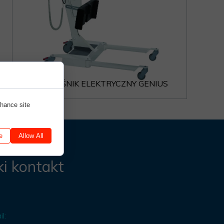
RYCZNE
MATERACE PRZECIWODLEŻYNOWE-cs
ENIA OHIO
ENIA SNUG PLUS
KI CASCADE PLUS
PODNOŚNIK ELEKTRYCZNY GENIUS
nhance site
e
Allow All
i kontakt
l: