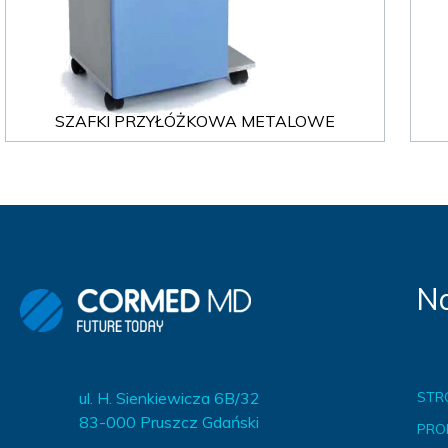
MEBLE BEHAWIORALNE-cs
MEBLE WIĘZIENNE-cs
ARMATURA
MEBLE WIĘZIENNE-cs
OBUDOWA OCHRONNA TV
OSŁONA GRZEJNIKA
SZAFKI PRZYŁÓŻKOWA METALOWE
Na
ul. H. Sienkiewicza 6B/32
STR
83-000 Pruszcz Gdański
PRO