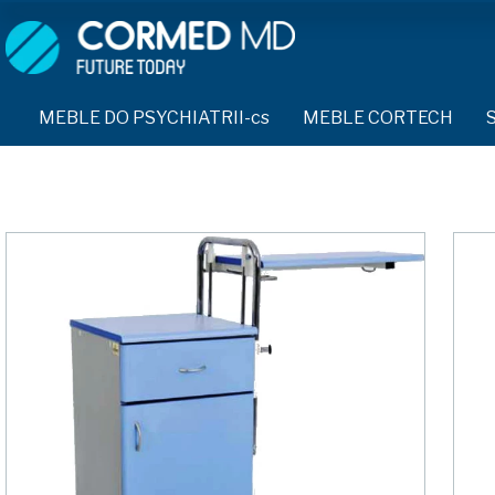
MEBLE DO PSYCHIATRII-cs
SPRZĘT DO PSYCHIATRII 
ŁÓŻKA PSYCHIATRYCZNE-cs
PASY UNIERUCHAMIAJĄCE 
MEBLE DO PSYCHIATRII-cs
MEBLE CORTECH
ŁÓŻKA REHABILITACYJNE-cs
TEKSTYLIA TRUDNOPALNE
ŁÓŻKA PSYCHIATRYCZNE-cs
TAPCZAN Z METALOWYM STELAŻEM-cs
PIŻAMA PSYCHIATRYCZNA
TAPCZAN Z METALOWYM STELAŻEM-cs
DOSTAWKA SZPITALNA-cs
OCHRANIACZ NA DŁONIE-c
DOSTAWKA SZPITALNA-cs
KRZESŁA POLIPROPYLENOWE-cs
KRZESŁA POLIPROPYLENOWE-cs
KASK OCHRONNY-cs
STOŁY-cs
STOŁY-cs
MASKA PRZECIW OPLUCIU
SZAFY UBRANIOWE
SZAFY UBRANIOWE Z LAMINATU-cs
BODYFIX OCHRONNA PIŻA
SZAFKI PRZYŁÓŻKOWE-cs
KAMIZELKA PSYCHIATRYC
SZAFKI PRZYŁÓŻKOWE-cs
MEBLE PIANKOWE FEEK
MEBLE BEHAWIORALNE-cs
FOTEL BEZPIECZEŃSTWA-