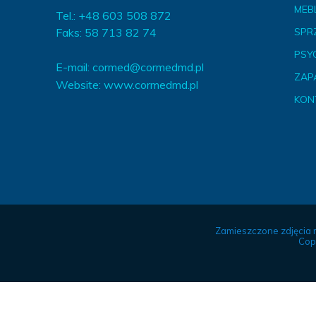
MEBL
Tel.: +48 603 508 872
Faks: 58 713 82 74
SPR
PSY
E-mail:
cormed@cormedmd.pl
ZAP
Website:
www.cormedmd.pl
KON
Zamieszczone zdjęcia 
Cop