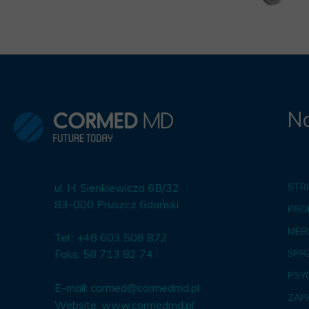
Na
ul. H. Sienkiewicza 6B/32
STR
83-000 Pruszcz Gdański
PRO
MEBL
Tel.: +48 603 508 872
Faks: 58 713 82 74
SPR
PSY
E-mail:
cormed@cormedmd.pl
ZAP
Website:
www.cormedmd.pl