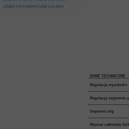
MEBLE WIĘZIENNE-cs
ŁÓŻKO PSYCHIATRYCZNE LUCJAN I
MEBLE WIĘZIENNE-cs
ARMATURA
OBUDOWA OCHRONNA TV
OSŁONA GRZEJNIKA
DANE TECHNICZNE
Regulacja wysokości
Regulacja segmentu 
Segment nóg
Wymiar całkowity łóż