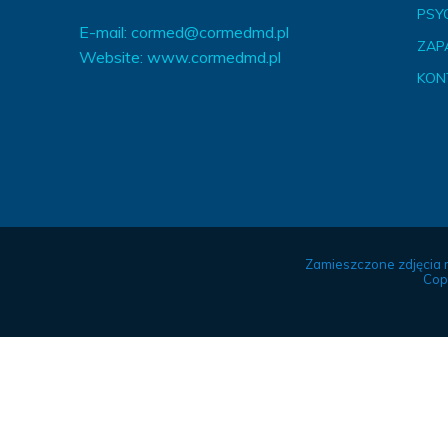
PSY
E-mail:
cormed@cormedmd.pl
ZAP
Website:
www.cormedmd.pl
KON
Zamieszczone zdjęcia 
Cop