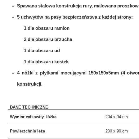
MEBLE WIĘZIENNE-cs
Spawana stalowa konstrukcja rury, malowana proszk
MEBLE WIĘZIENNE-cs
ARMATURA
OBUDOWA OCHRONNA TV
5 uchwytów na pasy bezpieczeństwa z każdej
OSŁONA GRZEJNIKA
1 dla obszaru ramion
2 dla obszaru brzucha
1 dla obszaru ud
1 dla obszaru kostek
4 nóżki z płytkami mocującymi 150x150x5mm (4 otwory
konstrukcji.
DANE TECHNICZNE
Wymiar całkowity łóżka
204 x 94 cm
Powierzchnia leża
200 x 90 cm