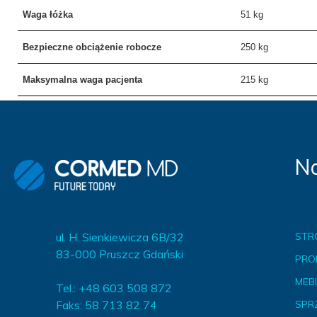
Waga łóżka
51 kg
Bezpieczne obciążenie robocze
250 kg
Maksymalna waga pacjenta
215 kg
Na
ul. H. Sienkiewicza 6B/32
STR
83-000 Pruszcz Gdański
PRO
MEBL
Tel.: +48 603 508 872
Faks: 58 713 82 74
SPR