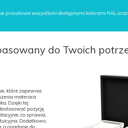
ie proszkowe wszystkimi dostępnymi kolorami RAL oraz 
pasowany do Twoich potrz
e, które zapewnia
oszenia materaca
a. Dzięki tej
 dostosować pozycję
acyjnie, co sprawia,
ntuicyjna. Dodatkowo,
a, a opadanie do