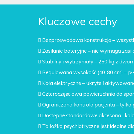
Kluczowe cechy

Bezprzewodowa konstrukcja
– wszystk

Zasilanie bateryjne
– nie wymaga zasil

Stabilny i wytrzymały
– 250 kg z dwom

Regulowana wysokość (40-80 cm)
– pł

Koła elektryczne
– ukryte i aktywowane

Czteroczęściowa powierzchnia do spa

Ograniczona kontrola pacjenta
– tylko
 Dostępne standardowe akcesoria i kol
 To
łóżko psychiatryczne
jest idealne d