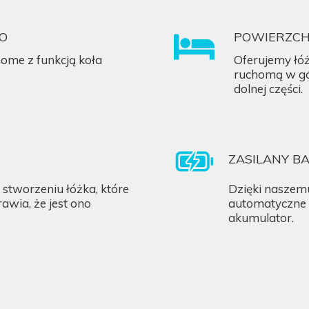
O
POWIERZCH
home z funkcją koła
Oferujemy łó
ruchomą w gór
dolnej części.
ZASILANY BA
stworzeniu łóżka, które
Dzięki naszemu
rawia, że jest ono
automatyczne w
akumulator.