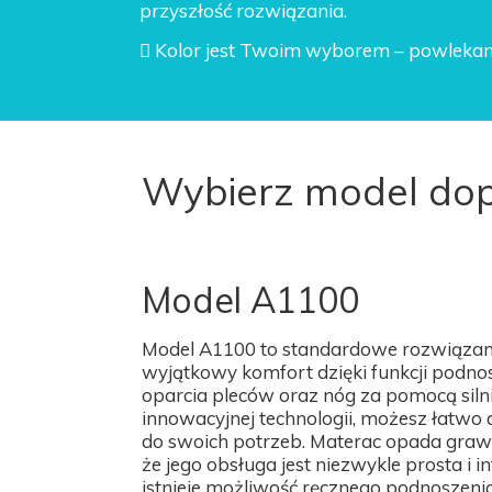
przyszłość rozwiązania.

Kolor jest Twoim wyborem
– powlekan
Wybierz model do
Model A1100
Model A1100 to standardowe rozwiązani
wyjątkowy komfort dzięki funkcji podn
oparcia pleców oraz nóg za pomocą silnik
innowacyjnej technologii, możesz łatwo
do swoich potrzeb. Materac opada grawit
że jego obsługa jest niezwykle prosta i i
istnieje możliwość ręcznego podnoszeni