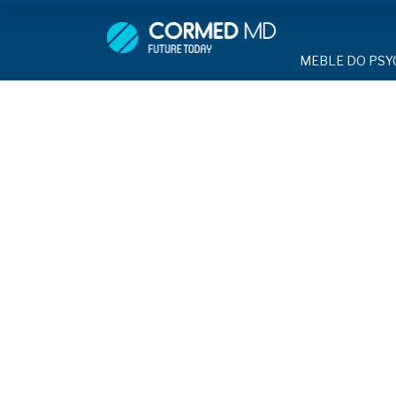
MEBLE DO PSYCHIATRII
SP
MEBLE DO PSYC
ŁÓŻKA PSYCHIATRYCZNE
ŁÓŻKA PSYCH
ŁÓŻKA REHABILITACYJNE
TAPCZAN Z 
MEBLE BEHA
TAPCZAN Z METALOWYM STELAŻ
ROLETY ANT
DOSTAWKA S
DOSTAWKA SZPITALNA
KRZESŁA PO
STOŁY
KRZESŁA POLIPROPYLENOWE
SZAFY UBRA
SZAFKI PRZY
STOŁY
MEBLE PIANKO
SZAFY UBRANIOWE Z LAMINATU
DRZWI I OKNA
MEBLE CORTE
SZAFKI PRZYŁÓŻKOWE
OBUDOWA OC
OSŁONA GRZE
MEBLE WIĘZIENNE