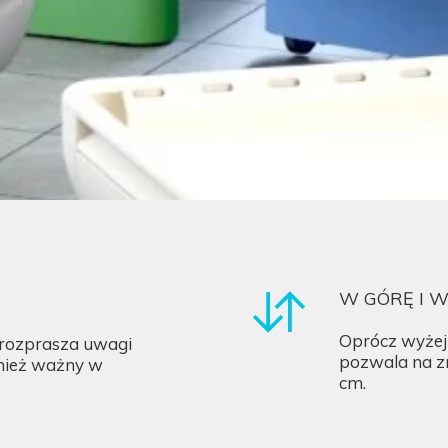
W GÓRĘ I W
Oprócz wyżej
 rozprasza uwagi
pozwala na z
wnież ważny w
cm.