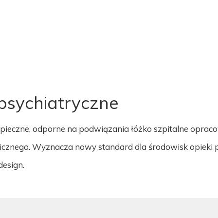
KLAPKI
PIŻAMA PSYCHIATRYCZNA
ARMATURA WANDALOODPORNA
BEZPIECZNE PRODUKTY
psychiatryczne
pieczne, odporne na podwiązania łóżko szpitalne opraco
hicznego. Wyznacza nowy standard dla środowisk opieki p
design.