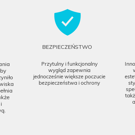
BEZPIECZEŃSTWO
ania
Przytulny i funkcjonalny
Inn
wygląd zapewnia
eby
jednocześnie większe poczucie
este
yniło
bezpieczeństwa i ochrony
sty
owiska
spe
pełnia
tak
akże
a
i
wą.