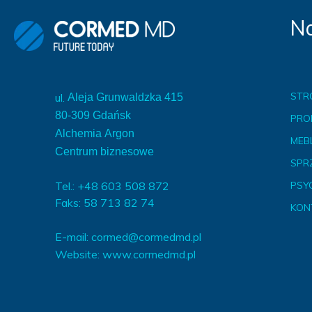
Na
STR
ul.
Aleja Grunwaldzka 415
80-309 Gdańsk
PRO
Alchemia Argon
MEBL
Centrum biznesowe
SPR
Tel.: +48 603 508 872
PSY
Faks: 58 713 82 74
KON
E-mail:
cormed@cormedmd.pl
Website:
www.cormedmd.pl