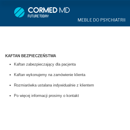
MEBLE DO PSYCHIATRII
SPRZĘT DO 
MEBLE DO PSYCHIATRII
ŁÓŻKA PSYCHIATRYCZNE
PASY UNIE
ŁÓŻKA PSYCHIATRYCZNE
ŁÓŻKA REHABILITACYJNE
TEKSTYLI
TAPCZAN Z METALOWYM 
MEBLE BEHAWIORALNE
TAPCZAN Z METALOWYM STELAŻEM
PIŻAMA P
ROLETY ANTYWANDALICZ
KAFTAN BEZPIECZEŃSTWA
DOSTAWKA SZPITALNA
DOSTAWKA SZPITALNA
OCHRANIAC
Kaftan zabezpieczający dla pacjenta
KRZESŁA POLIPROPYLEN
STOŁY
Kaftan wykonujemy na zamówienie klienta
KRZESŁA POLIPROPYLENOWE
KASK OCH
SZAFY UBRANIOWE
Rozmiarówka ustalana indywidualnie z klientem
SZAFKI PRZYŁÓŻKOWE
STOŁY
MASKA PR
Po więcej informacji prosimy o kontakt
MEBLE PIANKOWE DO PSYC
SZAFY UBRANIOWE Z LAMINATU
BODYFIX 
DRZWI I OKNA DO PSYCHIA
MEBLE CORTECH
SZAFKI PRZYŁÓŻKOWE
KAMIZELK
OBUDOWA OCHRONNA TV
OSŁONA GRZEJNIKA
MEBLE WIĘZIENNE
ARMATUR