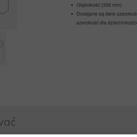
KLAPKI
Głębokość (356 mm)
PIŻAMA PSYCHIATRYCZNA
Dostępne są dwie szerokości
ARMATURA WANDALOODPORNA
szerokość dla dzieci/młodz
BEZPIECZNE PRODUKTY
wać