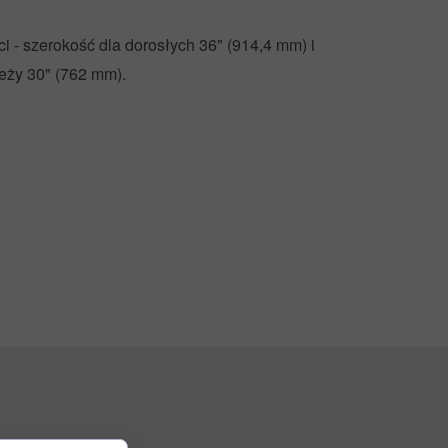
 - szerokość dla dorosłych 36" (914,4 mm) i
ieży 30" (762 mm).