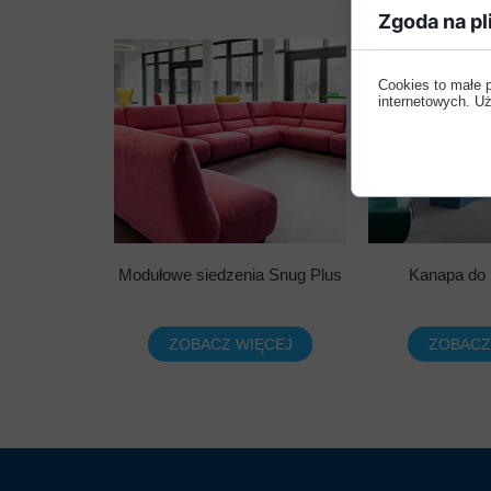
Zgoda na pl
Cookies to małe 
internetowych. Uż
Modułowe siedzenia Snug Plus
Kanapa do 
ZOBACZ WIĘCEJ
ZOBACZ