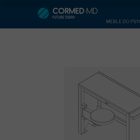
MEBLE DO PSYCHIATRII
SP
MEBLE DO PSYC
ŁÓŻKA PSYCHIATRYCZNE
ŁÓŻKA PSYCH
ŁÓŻKA REHABILITACYJNE
TAPCZAN Z 
MEBLE BEHA
TAPCZAN Z METALOWYM STELAŻ
ROLETY ANT
DOSTAWKA S
DOSTAWKA SZPITALNA
KRZESŁA PO
STOŁY
KRZESŁA POLIPROPYLENOWE
SZAFY UBRA
SZAFKI PRZY
STOŁY
MEBLE PIANKO
SZAFY UBRANIOWE Z LAMINATU
DRZWI I OKNA
MEBLE CORTE
SZAFKI PRZYŁÓŻKOWE
OBUDOWA OC
OSŁONA GRZE
MEBLE WIĘZIENNE