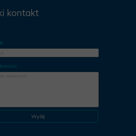
i kontakt
l:
domości:
Wyślij