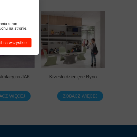
ania stron
uchu na stronie.
l na wszystkie
kalacyjna JAK
Krzesło dziecięce Ryno
ACZ WIĘCEJ
ZOBACZ WIĘCEJ