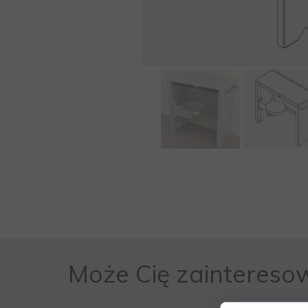
Może Cię zaintereso