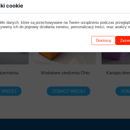
iki cookie
pliki danych, które są przechowywane na Twoim urządzeniu podczas przegląd
ywamy ich do poprawy działania serwisu, personalizacji treści, oraz analizy r
Dostosuj
Zezwó
karmienia
Modułowe siedzenia Ohio
Kanapa dees
 WIĘCEJ
ZOBACZ WIĘCEJ
ZOB