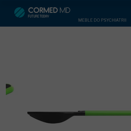
MEBLE DO PSYCHIATRII
SPRZĘT DO 
MEBLE DO PSYCHIATRII
ŁÓŻKA PSYCHIATRYCZNE
PASY UNIE
ŁÓŻKA PSYCHIATRYCZNE
ŁÓŻKA REHABILITACYJNE
TEKSTYLI
TAPCZAN Z METALOWYM 
MEBLE BEHAWIORALNE
TAPCZAN Z METALOWYM STELAŻEM
PIŻAMA P
ROLETY ANTYWANDALICZ
DOSTAWKA SZPITALNA
DOSTAWKA SZPITALNA
OCHRANIAC
KRZESŁA POLIPROPYLEN
STOŁY
KRZESŁA POLIPROPYLENOWE
KASK OCH
SZAFY UBRANIOWE
SZAFKI PRZYŁÓŻKOWE
STOŁY
MASKA PR
MEBLE PIANKOWE DO PSYC
SZAFY UBRANIOWE Z LAMINATU
BODYFIX 
DRZWI I OKNA DO PSYCHIA
MEBLE CORTECH
SZAFKI PRZYŁÓŻKOWE
KAMIZELK
OBUDOWA OCHRONNA TV
OSŁONA GRZEJNIKA
MEBLE WIĘZIENNE
ARMATUR