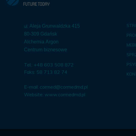
STR
ul.
Aleja Grunwaldzka 415
80-309 Gdańsk
PRO
Alchemia Argon
MEBL
Centrum biznesowe
SPR
Tel.: +48 603 508 872
PSY
Faks: 58 713 82 74
KON
E-mail:
cormed@cormedmd.pl
Website:
www.cormedmd.pl