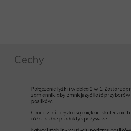
Cechy
Połączenie łyżki i widelca 2 w 1. Został za
zamiennik, aby
zmniejszyć ilość przyborów
posiłków.
Chociaż nóż i łyżka są miękkie,
skutecznie tn
różnorodne produkty spożywcze
.
Łatwy i stabilny w użyciu podczas posiłków