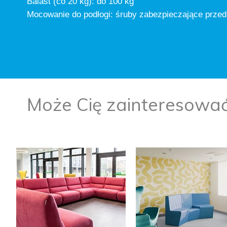
Balast (co 20 kg): do 100 kg
Mocowanie do podłogi: śruby zabezpieczające przed
Może Cię zainteresowa