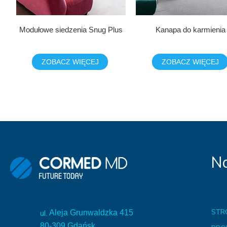
Modułowe siedzenia Snug Plus
Kanapa do karmienia
ZOBACZ WIĘCEJ
ZOBACZ WIĘCEJ
Na
STR
ul.
Aleja Grunwaldzka 415
80-309 Gdańsk