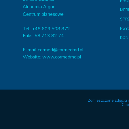
PRO
Alchemia Argon
MEBL
Centrum biznesowe
SPR
Tel.: +48 603 508 872
PSY
Faks: 58 713 82 74
KON
E-mail:
cormed@cormedmd.pl
Website:
www.cormedmd.pl
Zamieszczone zdjęcia 
Cop