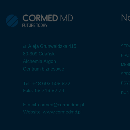
Na
STR
ul.
Aleja Grunwaldzka 415
80-309 Gdańsk
PRO
Alchemia Argon
MEBL
Centrum biznesowe
SPR
Tel.: +48 603 508 872
PSY
Faks: 58 713 82 74
KON
E-mail:
cormed@cormedmd.pl
Website:
www.cormedmd.pl