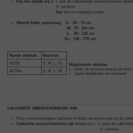
Pas ten składa się z:
1- pas do całkowitego unieruchomienie ramio
5- zamków
bez
klucza magnetycznego
Obwód klatki piersiowej:
S: 43 - 74 cm
M: 74 - 114 cm
L: 92 - 132 cm
XL: 136 - 178 cm
Numer artykułu
Rozmiar
4213/r
S, M, L, XL
Wyjaśnienie skrótów:
e - paski do przymocowania do ramy
4213/re
S, M, L, XL
r - paski dodatkowo wzmacniane
CAŁKOWITE UNIERUCHOMIENIE RĄK
Pasy unieruchamiające pacjenta w łóżku, przeznaczone są do unier
Całkowite unieruchomienie rąk
składa się z: 1- pasa do całkowit
4- zamków