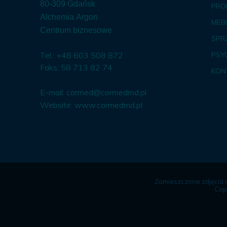
80-309 Gdańsk
PRO
Alchemia Argon
MEBL
Centrum biznesowe
SPR
Tel.: +48 603 508 872
PSY
Faks: 58 713 82 74
KON
E-mail:
cormed@cormedmd.pl
Website:
www.cormedmd.pl
Zamieszczone zdjęcia 
Cop