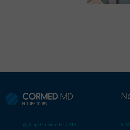
Na
STR
ul.
Aleja Grunwaldzka 415