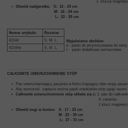
1- klucza magnetyczne
Obwód nadgarstka: S: 12 - 19 cm
M: 16 - 24 cm
L: 22 - 29 cm
Numer artykułu
Rozmiar
4214/r
S, M, L,
Wyjaśnienie skrótów:
e - paski do przymocowania do ramy
4214/re
S, M, L,
r - paski dodatkowo wzmacniane
CAŁKOWITE UNIERUCHOMIENIE STÓP
Pas unieruchamiający pacjenta w łóżku krępujący obie stopy pacjen
Aby wzmocnić zapięcie można paski mankietów stóp spiąć razem 
Całkowite unieruchomienie stóp składa się z:
1- pas do całkowit
4- zamków
1 klucz magnetyczn
Obwód nogi w kostce: S: 17 - 25 cm
M: 22 - 30 cm
L: 27 - 33 cm