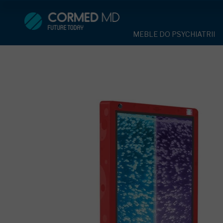
MEBLE DO PSYCHIATRII
SPRZĘT DO 
MEBLE DO PSYCHIATRII
ŁÓŻKA PSYCHIATRYCZNE
PASY UNIE
ŁÓŻKA PSYCHIATRYCZNE
ŁÓŻKA REHABILITACYJNE
TEKSTYLI
TAPCZAN Z METALOWYM 
MEBLE BEHAWIORALNE
TAPCZAN Z METALOWYM STELAŻEM
PIŻAMA P
ROLETY ANTYWANDALICZ
DOSTAWKA SZPITALNA
DOSTAWKA SZPITALNA
OCHRANIAC
KRZESŁA POLIPROPYLEN
STOŁY
KRZESŁA POLIPROPYLENOWE
KASK OCH
SZAFY UBRANIOWE
SZAFKI PRZYŁÓŻKOWE
STOŁY
MASKA PR
MEBLE PIANKOWE DO PSYC
SZAFY UBRANIOWE Z LAMINATU
BODYFIX 
DRZWI I OKNA DO PSYCHIA
MEBLE CORTECH
SZAFKI PRZYŁÓŻKOWE
KAMIZELK
OBUDOWA OCHRONNA TV
OSŁONA GRZEJNIKA
MEBLE WIĘZIENNE
ARMATUR