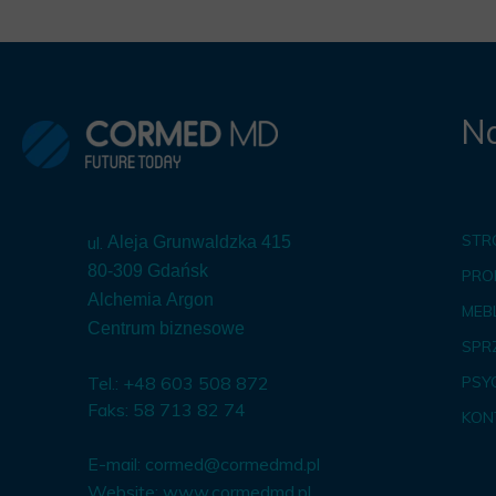
Na
STR
ul.
Aleja Grunwaldzka 415
80-309 Gdańsk
PRO
Alchemia Argon
MEBL
Centrum biznesowe
SPR
Tel.: +48 603 508 872
PSY
Faks: 58 713 82 74
KON
E-mail:
cormed@cormedmd.pl
Website:
www.cormedmd.pl