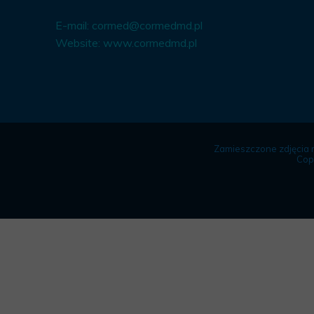
E-mail:
cormed@cormedmd.pl
Website:
www.cormedmd.pl
Zamieszczone zdjęcia 
Cop