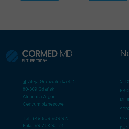
Na
STR
ul.
Aleja Grunwaldzka 415
80-309 Gdańsk
PRO
Alchemia Argon
MEBL
Centrum biznesowe
SPR
Tel.: +48 603 508 872
PSY
Faks: 58 713 82 74
KON