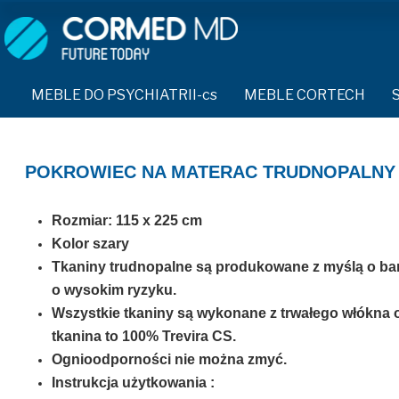
MEBLE DO PSYCHIATRII-cs
SPRZĘT DO PSYCHIATRII 
ŁÓŻKA PSYCHIATRYCZNE-cs
PASY UNIERUCHAMIAJĄCE 
MEBLE DO PSYCHIATRII-cs
MEBLE CORTECH
ŁÓŻKA REHABILITACYJNE-cs
TEKSTYLIA TRUDNOPALNE
ŁÓŻKA PSYCHIATRYCZNE-cs
TAPCZAN Z METALOWYM STELAŻEM-cs
PIŻAMA PSYCHIATRYCZNA
TAPCZAN Z METALOWYM STELAŻEM-cs
POKROWIEC NA MATERAC TRUDNOPALNY
DOSTAWKA SZPITALNA-cs
OCHRANIACZ NA DŁONIE-c
DOSTAWKA SZPITALNA-cs
Rozmiar: 115 x 225 cm
KRZESŁA POLIPROPYLENOWE-cs
KRZESŁA POLIPROPYLENOWE-cs
KASK OCHRONNY-cs
Kolor szary
STOŁY-cs
Tkaniny trudnopalne są produkowane z myślą o b
STOŁY-cs
MASKA PRZECIW OPLUCIU
SZAFY UBRANIOWE
o wysokim ryzyku.
SZAFY UBRANIOWE Z LAMINATU-cs
BODYFIX OCHRONNA PIŻA
Wszystkie tkaniny są wykonane z trwałego włókna
SZAFKI PRZYŁÓŻKOWE-cs
tkanina to 100% Trevira CS.
MEBLE PIANKOWE FEEK
SZAFKI PRZYŁÓŻKOWE-cs
KAMIZELKA PSYCHIATRYC
Ognioodporności nie można zmyć.
MEBLE BEHAWIORALNE-cs
Instrukcja użytkowania :
MEBLE BEHAWIORALNE-cs
FOTEL BEZPIECZEŃSTWA-