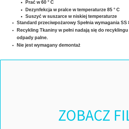
Prać w 60 ° C
MEBLE WIĘZIENNE-cs
Dezynfekcja w pralce w temperaturze 85 ° C
MEBLE WIĘZIENNE-cs
ARMATURA
OBUDOWA OCHRONNA TV
Suszyć w suszarce w niskiej temperaturze
Standard przeciwpożarowy Spełnia wymagania SS 
OSŁONA GRZEJNIKA
Recykling Tkaniny w pełni nadają się do recyklingu
odpady palne.
Nie jest wymagany demontaż
ZOBACZ FI