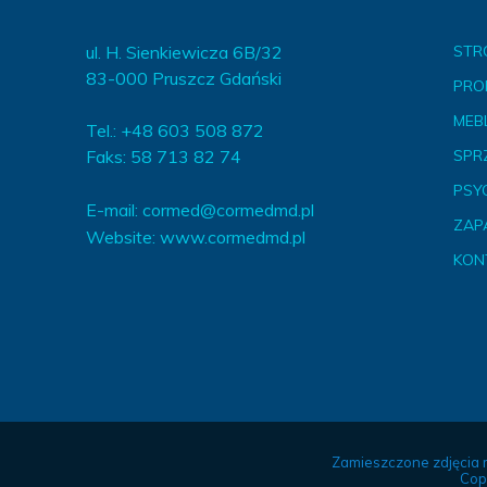
ul. H. Sienkiewicza 6B/32
STR
83-000 Pruszcz Gdański
PRO
MEBL
Tel.: +48 603 508 872
Faks: 58 713 82 74
SPR
PSY
E-mail:
cormed@cormedmd.pl
ZAP
Website:
www.cormedmd.pl
KON
Zamieszczone zdjęcia 
Cop