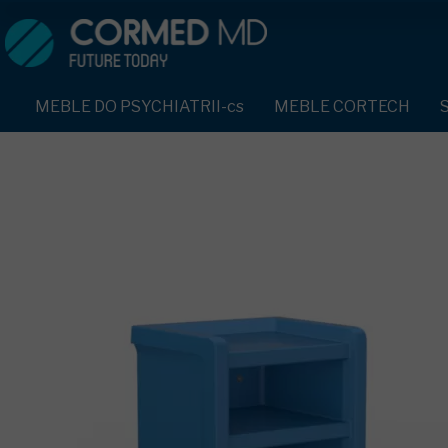
MEBLE DO PSYCHIATRII-cs
SPRZĘT DO PSYCHIATRII 
ŁÓŻKA PSYCHIATRYCZNE-cs
PASY UNIERUCHAMIAJĄCE 
MEBLE DO PSYCHIATRII-cs
MEBLE CORTECH
ŁÓŻKA REHABILITACYJNE-cs
TEKSTYLIA TRUDNOPALNE
ŁÓŻKA PSYCHIATRYCZNE-cs
TAPCZAN Z METALOWYM STELAŻEM-cs
PIŻAMA PSYCHIATRYCZNA
TAPCZAN Z METALOWYM STELAŻEM-cs
DOSTAWKA SZPITALNA-cs
OCHRANIACZ NA DŁONIE-c
DOSTAWKA SZPITALNA-cs
KRZESŁA POLIPROPYLENOWE-cs
KRZESŁA POLIPROPYLENOWE-cs
KASK OCHRONNY-cs
STOŁY-cs
STOŁY-cs
MASKA PRZECIW OPLUCIU
SZAFY UBRANIOWE
SZAFY UBRANIOWE Z LAMINATU-cs
BODYFIX OCHRONNA PIŻA
SZAFKI PRZYŁÓŻKOWE-cs
MEBLE PIANKOWE FEEK
SZAFKI PRZYŁÓŻKOWE-cs
KAMIZELKA PSYCHIATRYC
MEBLE BEHAWIORALNE-cs
MEBLE BEHAWIORALNE-cs
FOTEL BEZPIECZEŃSTWA-