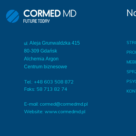
Na
STR
ul.
Aleja Grunwaldzka 415
80-309 Gdańsk
PRO
Alchemia Argon
MEBL
Centrum biznesowe
SPR
Tel.: +48 603 508 872
PSY
Faks: 58 713 82 74
KON
E-mail:
cormed@cormedmd.pl
Website:
www.cormedmd.pl