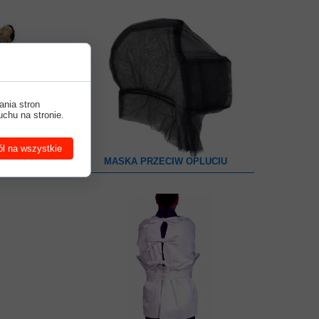
ania stron
uchu na stronie.
l na wszystkie
CE
MASKA PRZECIW OPLUCIU