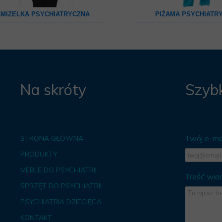
MIZELKA PSYCHIATRYCZNA
PIŻAMA PSYCHIATR
Na skróty
Szybk
Twój e-mai
STRONA GŁÓWNA
PRODUKTY
MEBLE DO PSYCHIATRII
Treść wia
SPRZĘT DO PSYCHIATRII
PSYCHIATRIA DZIECIĘCA
KONTAKT