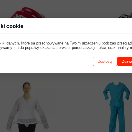
iki cookie
pliki danych, które są przechowywane na Twoim urządzeniu podczas przegląd
ywamy ich do poprawy działania serwisu, personalizacji treści, oraz analizy r
Dostosuj
Zezwó
KASK OCHRONNY
PASY UNIERUCHAMIAJĄ