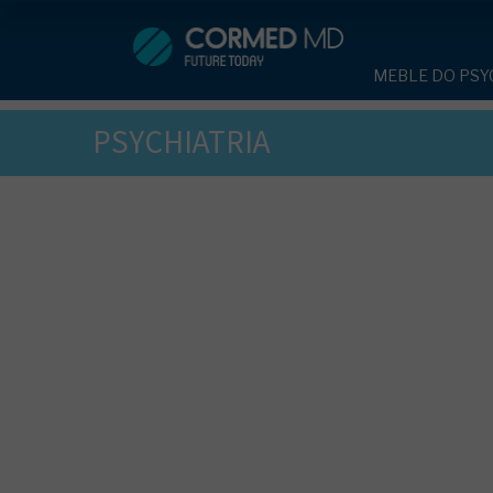
MEBLE DO PSYCHIATRII
SP
MEBLE DO PSYC
ŁÓŻKA PSYCHIATRYCZNE
ŁÓŻKA PSYCH
PSYCHIATRIA
ŁÓŻKA REHABILITACYJNE
TAPCZAN Z 
MEBLE BEHA
TAPCZAN Z METALOWYM STELAŻ
ROLETY ANT
DOSTAWKA S
DOSTAWKA SZPITALNA
KRZESŁA PO
STOŁY
KRZESŁA POLIPROPYLENOWE
SZAFY UBRA
SZAFKI PRZY
STOŁY
MEBLE PIANKO
SZAFY UBRANIOWE Z LAMINATU
DRZWI I OKNA
MEBLE CORTE
SZAFKI PRZYŁÓŻKOWE
OBUDOWA OC
OSŁONA GRZE
MEBLE WIĘZIENNE