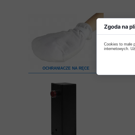
Zgoda na pl
Cookies to małe 
internetowych. Uż
OCHRANIACZE NA RĘCE