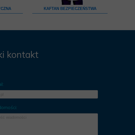
YCZNA
KAFTAN BEZPIECZEŃSTWA
i kontakt
l:
domości: