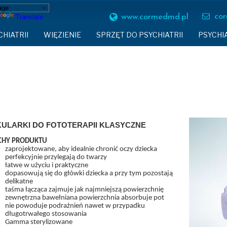
RZĘT DO PSYCHIATRII
PSYCHIATRIA DZIECIĘCA
SP
co
www.cormedmd.pl
Translate
HIATRII
WIĘZIENIE
SPRZĘT DO PSYCHIATRII
PSYCHIA
PASY UNIERUCHAMIAJĄCE PACJENTA
IATRYCZNE
FOTEL BEZPIECZEŃSTWA
PASY UNIERUCHAMIAJĄCE PACJENTA
MEBL
TEKSTYLIA TRUDNOPALNE
METALOWYM STELAŻEM
PAS OBEZWŁADNIAJĄCY SLMP
KASK VTECH
POKO
WIORALNE
ZAPALNICZKI BEZOGNIOWE
KASK OCHRONNY DAZZLESAFE
KASK
EM
PIŻAMA PSYCHIATRYCZNA
YWANDALICZNE
MEBLE WIĘZIENNE
ZAPALNICZKI BEZOGNIOWE
KABI
ZPITALNA
KASK ZABEZPIECZAJĄCY
TARCZA OCHRONNA
KRZE
OCHRANIACZ NA DŁONIE
LIPROPYLENOWE
KASK VTECH
TEKSTYLIA TRUDNOPALNE
STÓŁ
ULARKI DO FOTOTERAPII KLASYCZNE
SKANER BOSS II
BEZPIECZNA ZASTAWA STOŁOWA
ŁÓŻK
KASK OCHRONNY
CHY PRODUKTU
NIOWE
WRAP
PANEL MULTIMEDIALNY
zaprojektowane, aby idealnie chronić oczy dziecka
ŁÓŻKOWE
MATA TRANSFEROWA
BEZPIECZNY WIESZAK PIANKOWY
MASKA PRZECIW OPLUCIU
perfekcyjnie przylegają do twarzy
łatwe w użyciu i praktyczne
WE DO PSYCHIATRII
TARCZA OSŁONOWA SIR
BEZPIECZNY WIESZAK
dopasowują się do główki dziecka a przy tym pozostają
BODYFIX OCHRONNA PIŻAMA
 DO PSYCHIATRII
LUSTRO NIETŁUKĄCE
delikatne
taśma łącząca zajmuje jak najmniejszą powierzchnię
CH
BEZPIECZNE MASZYNKI
zewnętrzna bawełniana powierzchnia absorbuje pot
KAMIZELKA PSYCHIATRYCZNA
HRONNA TV
BEZPIECZNY DŁUGOPIS
nie powoduje podrażnień nawet w przypadku
długotrwałego stosowania
JNIKA
MASKA PRZECIW OPLUCIU I POGRYZIEN
Gamma sterylizowane
ARMATURA