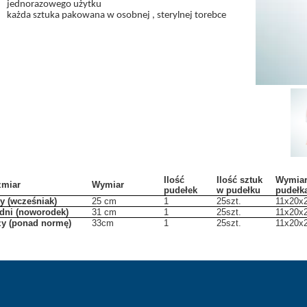
jednorazowego użytku
KLAPKI
każda sztuka pakowana w osobnej , sterylnej torebce
PIŻAMA PSYCHIATRYCZNA
ARMATURA WANDALOODPORNA
BEZPIECZNE PRODUKTY
Ilość
Ilość sztuk
Wymia
zmiar
Wymiar
pudełek
w pudełku
pudełk
y (wcześniak)
25 cm
1
25szt.
11x20x
dni (noworodek)
31 cm
1
25szt.
11x20x
y (ponad normę)
33cm
1
25szt.
11x20x