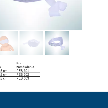
r
Kod
a
zamówienia
25 cm
PEB 301
25 cm
PEB 302
25 cm
PEB 303