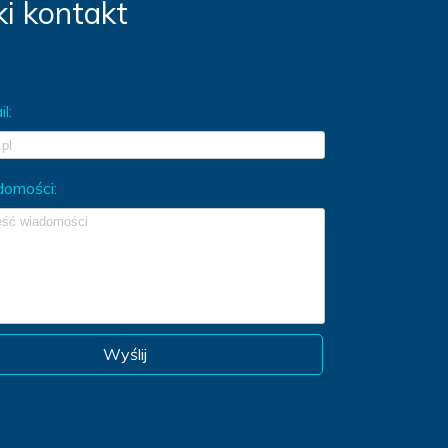
i kontakt
l:
domości:
Wyślij