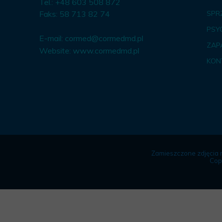
Tel.: +48 603 508 872
Faks: 58 713 82 74
SPR
PSY
E-mail:
cormed@cormedmd.pl
ZAP
Website:
www.cormedmd.pl
KON
Zamieszczone zdjęcia 
Cop