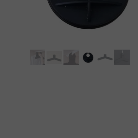
MEBLE WIĘZIENNE-cs
MEBLE WIĘZIENNE-cs
ARMATURA
OBUDOWA OCHRONNA TV
OSŁONA GRZEJNIKA