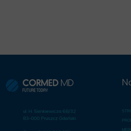
Na
ul. H. Sienkiewicza 6B/32
STR
83-000 Pruszcz Gdański
PRO
MEBL