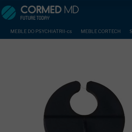
MEBLE DO PSYCHIATRII-cs
SPRZĘT DO PSYCHIATRII 
ŁÓŻKA PSYCHIATRYCZNE-cs
PASY UNIERUCHAMIAJĄCE 
MEBLE DO PSYCHIATRII-cs
MEBLE CORTECH
ŁÓŻKA REHABILITACYJNE-cs
TEKSTYLIA TRUDNOPALNE
ŁÓŻKA PSYCHIATRYCZNE-cs
TAPCZAN Z METALOWYM STELAŻEM-cs
PIŻAMA PSYCHIATRYCZNA
TAPCZAN Z METALOWYM STELAŻEM-cs
DOSTAWKA SZPITALNA-cs
OCHRANIACZ NA DŁONIE-c
DOSTAWKA SZPITALNA-cs
KRZESŁA POLIPROPYLENOWE-cs
KRZESŁA POLIPROPYLENOWE-cs
KASK OCHRONNY-cs
STOŁY-cs
STOŁY-cs
MASKA PRZECIW OPLUCIU
SZAFY UBRANIOWE
SZAFY UBRANIOWE Z LAMINATU-cs
BODYFIX OCHRONNA PIŻA
SZAFKI PRZYŁÓŻKOWE-cs
MEBLE PIANKOWE FEEK
SZAFKI PRZYŁÓŻKOWE-cs
KAMIZELKA PSYCHIATRYC
MEBLE BEHAWIORALNE-cs
MEBLE BEHAWIORALNE-cs
FOTEL BEZPIECZEŃSTWA-