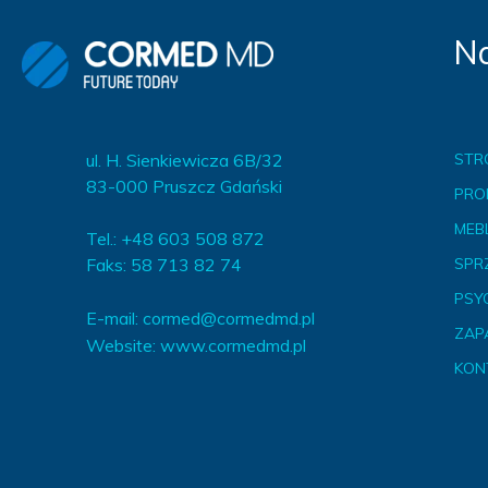
Na
ul. H. Sienkiewicza 6B/32
STR
83-000 Pruszcz Gdański
PRO
MEBL
Tel.: +48 603 508 872
Faks: 58 713 82 74
SPR
PSY
E-mail:
cormed@cormedmd.pl
ZAP
Website:
www.cormedmd.pl
KON