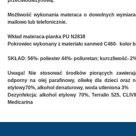
przeciwodleżynową.
MEBLE WIĘZIENNE-cs
MEBLE WIĘZIENNE-cs
ARMATURA
Możliwość wykonania materaca o dowolnych wymiarac
OBUDOWA OCHRONNA TV
mailowo lub telefonicznie.
OSŁONA GRZEJNIKA
Wkład materaca-pianka PU N2838
Pokrowiec wykonany z materiału sanmed C460- kolor 
SKŁAD: 56%- poliester 44%- poliuretan; kurczliwość- 2
Uwaga! Nie stosować środków piorących zawierają
odporny na olej parafinowy, oliwkę dla dzieci oraz n
etylowy70%, alkohol denaturowy, woda utleniona 3%
Dezynfekcja: alkohol etylowy 70%, Terralin 525, CLIVI
Medicarina