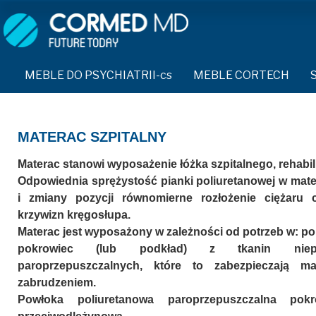
MEBLE DO PSYCHIATRII-cs
SPRZĘT DO PSYCHIATRII 
ŁÓŻKA PSYCHIATRYCZNE-cs
PASY UNIERUCHAMIAJĄCE 
MEBLE DO PSYCHIATRII-cs
MEBLE CORTECH
ŁÓŻKA REHABILITACYJNE-cs
TEKSTYLIA TRUDNOPALNE
ŁÓŻKA PSYCHIATRYCZNE-cs
TAPCZAN Z METALOWYM STELAŻEM-cs
PIŻAMA PSYCHIATRYCZNA
TAPCZAN Z METALOWYM STELAŻEM-cs
MATERAC SZPITALNY
DOSTAWKA SZPITALNA-cs
OCHRANIACZ NA DŁONIE-c
DOSTAWKA SZPITALNA-cs
Materac stanowi wyposażenie łóżka szpitalnego, rehabi
KRZESŁA POLIPROPYLENOWE-cs
Odpowiednia sprężystość pianki poliuretanowej w mat
KRZESŁA POLIPROPYLENOWE-cs
KASK OCHRONNY-cs
i zmiany pozycji równomierne rozłożenie ciężaru c
STOŁY-cs
krzywizn kręgosłupa.
STOŁY-cs
MASKA PRZECIW OPLUCIU
SZAFY UBRANIOWE
Materac jest wyposażony w zależności od potrzeb w: po
SZAFY UBRANIOWE Z LAMINATU-cs
BODYFIX OCHRONNA PIŻA
pokrowiec (lub podkład) z tkanin nieprz
SZAFKI PRZYŁÓŻKOWE-cs
paroprzepuszczalnych, które to zabezpieczają m
MEBLE PIANKOWE FEEK
SZAFKI PRZYŁÓŻKOWE-cs
KAMIZELKA PSYCHIATRYC
zabrudzeniem.
Powłoka poliuretanowa paroprzepuszczalna pokr
MEBLE BEHAWIORALNE-cs
MEBLE BEHAWIORALNE-cs
FOTEL BEZPIECZEŃSTWA-