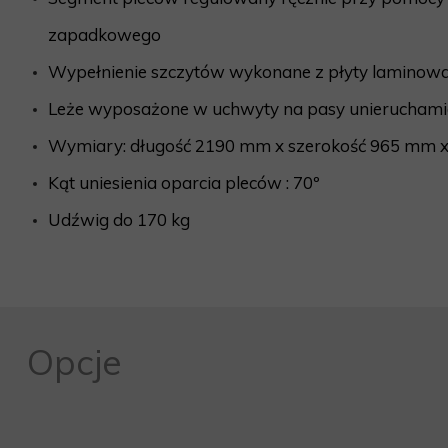
MEBLE WIĘZIENNE-cs
zapadkowego
MEBLE WIĘZIENNE-cs
ARMATURA
OBUDOWA OCHRONNA TV
Wypełnienie szczytów wykonane z płyty laminowa
OSŁONA GRZEJNIKA
Leże wyposażone w uchwyty na pasy unieruchami
Wymiary: długość 2190 mm x szerokość 965 mm 
Kąt uniesienia oparcia pleców : 70º
Udźwig do 170 kg
Opcje