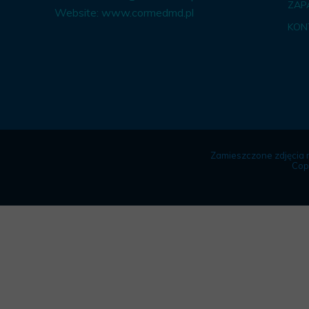
ZAP
Website:
www.cormedmd.pl
KON
Zamieszczone zdjęcia 
Cop