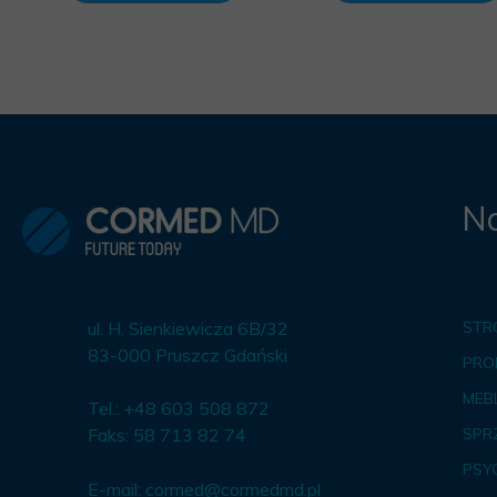
Na
ul. H. Sienkiewicza 6B/32
STR
83-000 Pruszcz Gdański
PRO
MEBL
Tel.: +48 603 508 872
Faks: 58 713 82 74
SPR
PSY
E-mail:
cormed@cormedmd.pl