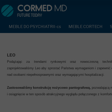
MEBLE DO PSYCHIATRII-cs
SPRZĘT DO PSYCHIATRII 
ŁÓŻKA PSYCHIATRYCZNE-cs
PASY UNIERUCHAMIAJĄCE 
MEBLE DO PSYCHIATRII-cs
MEBLE CORTECH
ŁÓŻKA REHABILITACYJNE-cs
TEKSTYLIA TRUDNOPALNE
ŁÓŻKA PSYCHIATRYCZNE-cs
TAPCZAN Z METALOWYM STELAŻEM-cs
PIŻAMA PSYCHIATRYCZNA
TAPCZAN Z METALOWYM STELAŻEM-cs
DOSTAWKA SZPITALNA-cs
OCHRANIACZ NA DŁONIE-c
DOSTAWKA SZPITALNA-cs
LEO
Podążając za trendami rynkowymi oraz nowoczesną techni
KRZESŁA POLIPROPYLENOWE-cs
KRZESŁA POLIPROPYLENOWE-cs
KASK OCHRONNY-cs
zaprojektowaliśmy Leo aby sprostać Państwa wymaganiom i zapewnić o
STOŁY-cs
nad osobami niepełnosprawnymi oraz wymagającymi hospitalizacji.
STOŁY-cs
MASKA PRZECIW OPLUCIU
SZAFY UBRANIOWE
SZAFY UBRANIOWE Z LAMINATU-cs
BODYFIX OCHRONNA PIŻA
Zastosowaliśmy konstrukcję nożycowo pantografową,
pozwalającą n
SZAFKI PRZYŁÓŻKOWE-cs
i osiągnięcie w ten sposób atrakcyjnego wyglądu połączonego z komfor
MEBLE PIANKOWE FEEK
SZAFKI PRZYŁÓŻKOWE-cs
KAMIZELKA PSYCHIATRYC
MEBLE BEHAWIORALNE-cs
MEBLE BEHAWIORALNE-cs
FOTEL BEZPIECZEŃSTWA-