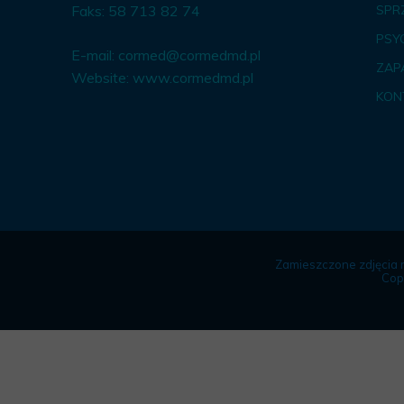
Faks: 58 713 82 74
SPR
PSY
E-mail:
cormed@cormedmd.pl
ZAP
Website:
www.cormedmd.pl
KON
Zamieszczone zdjęcia 
Cop