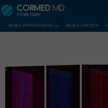
MEBLE DO PSYCHIATRII-cs
SPRZĘT DO PSYCHIATRII 
ŁÓŻKA PSYCHIATRYCZNE-cs
PASY UNIERUCHAMIAJĄCE 
MEBLE DO PSYCHIATRII-cs
MEBLE CORTECH
ŁÓŻKA REHABILITACYJNE-cs
TEKSTYLIA TRUDNOPALNE
ŁÓŻKA PSYCHIATRYCZNE-cs
TAPCZAN Z METALOWYM STELAŻEM-cs
PIŻAMA PSYCHIATRYCZNA
TAPCZAN Z METALOWYM STELAŻEM-cs
DOSTAWKA SZPITALNA-cs
OCHRANIACZ NA DŁONIE-c
DOSTAWKA SZPITALNA-cs
KRZESŁA POLIPROPYLENOWE-cs
KRZESŁA POLIPROPYLENOWE-cs
KASK OCHRONNY-cs
STOŁY-cs
STOŁY-cs
MASKA PRZECIW OPLUCIU
SZAFY UBRANIOWE
SZAFY UBRANIOWE Z LAMINATU-cs
BODYFIX OCHRONNA PIŻA
SZAFKI PRZYŁÓŻKOWE-cs
MEBLE PIANKOWE FEEK
SZAFKI PRZYŁÓŻKOWE-cs
KAMIZELKA PSYCHIATRYC
MEBLE BEHAWIORALNE-cs
MEBLE BEHAWIORALNE-cs
FOTEL BEZPIECZEŃSTWA-