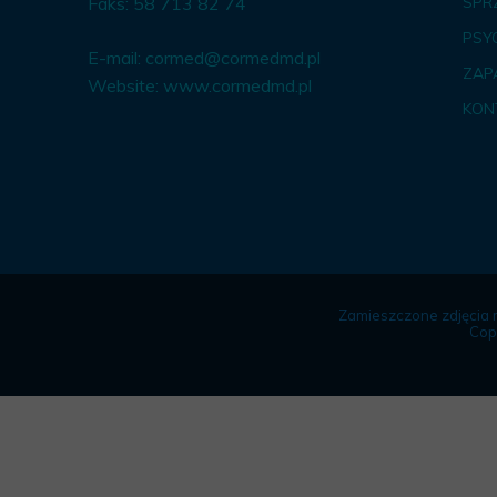
Faks: 58 713 82 74
SPR
PSY
E-mail:
cormed@cormedmd.pl
ZAP
Website:
www.cormedmd.pl
KON
Zamieszczone zdjęcia 
Cop