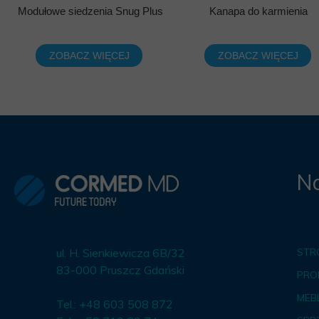
Modułowe siedzenia Snug Plus
Kanapa do karmienia
ZOBACZ WIĘCEJ
ZOBACZ WIĘCEJ
Na
ul. H. Sienkiewicza 6B/32
STR
83-000 Pruszcz Gdański
PRO
MEBL
Tel.: +48 603 508 872