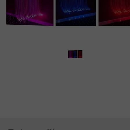
MEBLE WIĘZIENNE-cs
MEBLE WIĘZIENNE-cs
ARMATURA
OBUDOWA OCHRONNA TV
OSŁONA GRZEJNIKA