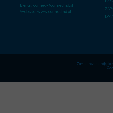
PSY
E-mail:
cormed@cormedmd.pl
ZAP
Website:
www.cormedmd.pl
KON
Zamieszczone zdjęcia 
Cop