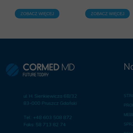
ZOBACZ WIĘCEJ
ZOBACZ WIĘCEJ
Na
ul. H. Sienkiewicza 6B/32
STR
83-000 Pruszcz Gdański
PRO
MEBL
Tel.: +48 603 508 872
Faks: 58 713 82 74
SPR