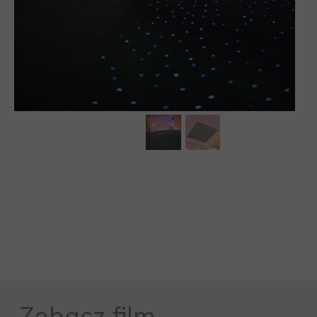
MEBLE WIĘZIENNE-cs
MEBLE WIĘZIENNE-cs
ARMATURA
OBUDOWA OCHRONNA TV
OSŁONA GRZEJNIKA
Zobacz film