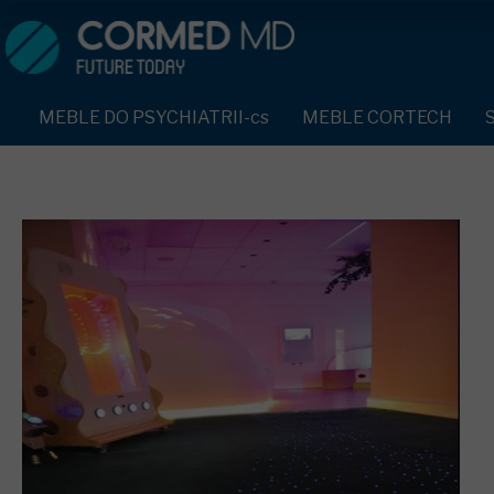
MEBLE DO PSYCHIATRII-cs
SPRZĘT DO PSYCHIATRII 
ŁÓŻKA PSYCHIATRYCZNE-cs
PASY UNIERUCHAMIAJĄCE 
MEBLE DO PSYCHIATRII-cs
MEBLE CORTECH
ŁÓŻKA REHABILITACYJNE-cs
TEKSTYLIA TRUDNOPALNE
ŁÓŻKA PSYCHIATRYCZNE-cs
TAPCZAN Z METALOWYM STELAŻEM-cs
PIŻAMA PSYCHIATRYCZNA
TAPCZAN Z METALOWYM STELAŻEM-cs
DOSTAWKA SZPITALNA-cs
OCHRANIACZ NA DŁONIE-c
DOSTAWKA SZPITALNA-cs
KRZESŁA POLIPROPYLENOWE-cs
KRZESŁA POLIPROPYLENOWE-cs
KASK OCHRONNY-cs
STOŁY-cs
STOŁY-cs
MASKA PRZECIW OPLUCIU
SZAFY UBRANIOWE
SZAFY UBRANIOWE Z LAMINATU-cs
BODYFIX OCHRONNA PIŻA
SZAFKI PRZYŁÓŻKOWE-cs
MEBLE PIANKOWE FEEK
SZAFKI PRZYŁÓŻKOWE-cs
KAMIZELKA PSYCHIATRYC
MEBLE BEHAWIORALNE-cs
MEBLE BEHAWIORALNE-cs
FOTEL BEZPIECZEŃSTWA-